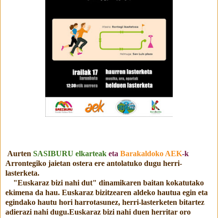
Aurten
SASIBURU elkarteak
eta
Barakaldoko AEK
-k
Arrontegiko jaietan ostera ere
antolatuko dugu herri-
lasterketa.
"Euskaraz bizi nahi dut" dinamikaren baitan kokatutako
ekimena da hau. Euskaraz bizitzearen aldeko hautua egin eta
egindako hautu hori harrotasunez, herri-lasterketen bitartez
adierazi nahi dugu.
Euskaraz bizi nahi duen herritar oro