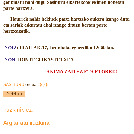
gonbidatu nahi dugu Sasiburu elkartekook ekimen honetan
parte hartzera.
Haurrek nahiz helduek parte hartzeko aukera izango dute,
eta sariak eskuratu ahal izango dituzu bertan parte
hartzeagatik.
NOIZ
:
IRAILAK-17, larunbata, eguerdiko 12:30etan.
NON
: RONTEGI IKASTETXEA
ANIMA ZAITEZ ETA ETORRI!!
SASIBURU
ordua
19:45
Partekatu
iruzkinik ez:
Argitaratu iruzkina