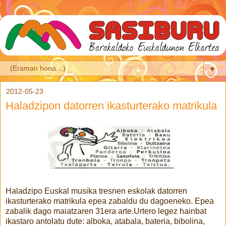
▼
2012-05-23
Haladzipon datorren ikasturterako matrikula
Haladzipo Euskal musika tresnen eskolak datorren
ikasturterako matrikula epea zabaldu du dagoeneko. Epea
zabalik dago maiatzaren 31era arte.Urtero legez hainbat
ikastaro antolatu dute: alboka, atabala, bateria, bibolina,