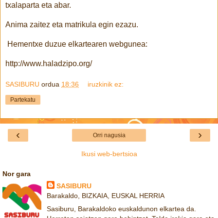
txalaparta eta abar.
Anima zaitez eta matrikula egin ezazu.
Hementxe duzue elkartearen webgunea:
http://www.haladzipo.org/
SASIBURU
ordua
18:36
iruzkinik ez:
Partekatu
‹
›
Orri nagusia
Ikusi web-bertsioa
Nor gara
SASIBURU
Barakaldo, BIZKAIA, EUSKAL HERRIA
Sasiburu, Barakaldoko euskaldunon elkartea da.