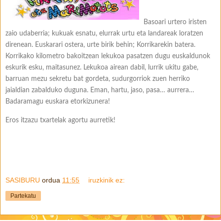
Basoari urtero iristen
zaio udaberria; kukuak esnatu, elurrak urtu eta landareak loratzen
direnean. Euskarari ostera, urte birik behin; Korrikarekin batera.
Korrikako kilometro bakoitzean lekukoa pasatzen dugu euskaldunok
eskurik esku, maitasunez. Lekukoa airean dabil, lurrik ukitu gabe,
barruan mezu sekretu bat gordeta, sudurgorriok zuen herriko
jaialdian zabalduko duguna. Eman, hartu, jaso, pasa… aurrera…
Badaramagu euskara etorkizunera!
Eros itzazu txartelak agortu aurretik!
SASIBURU
ordua
11:55
iruzkinik ez:
Partekatu