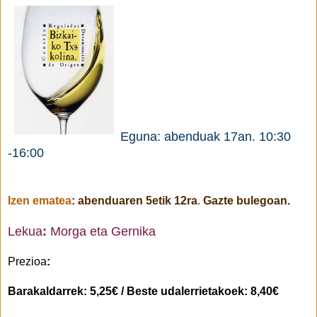
Eguna: abenduak 17an.
10:30
-16:00
Izen ematea
:
abenduaren 5etik 12ra
.
Gazte bulegoan.
Lekua
:
Morga eta Gernika
Prezioa
:
Barakaldarrek: 5,25€ / Beste udalerrietakoek: 8,40€