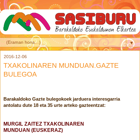
▼
2016-12-06
TXAKOLINAREN MUNDUAN.GAZTE
BULEGOA
Barakaldoko Gazte bulegokoek jarduera interesgarria
antolatu dute 18 eta 35 urte arteko gazteentzat:
MURGIL
ZAITEZ TXAKOLINAREN
MUNDUAN
(EUSKERAZ)