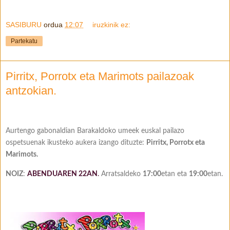
SASIBURU
ordua
12:07
iruzkinik ez:
Partekatu
Pirritx, Porrotx eta Marimots pailazoak
antzokian.
Aurtengo gabonaldian Barakaldoko umeek euskal pailazo
ospetsuenak ikusteko aukera izango dituzte:
Pirritx, Porrotx eta
Marimots.
NOIZ
:
ABENDUAREN 22AN
.
Arratsaldeko
17:00
etan eta
19:00
etan.