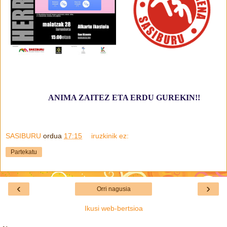
ANIMA ZAITEZ ETA ERDU GUREKIN!!
SASIBURU
ordua
17:15
iruzkinik ez:
Partekatu
‹
›
Orri nagusia
Ikusi web-bertsioa