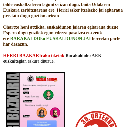
talde euskaltzaleren laguntza izan dugu, baita Udalaren
Euskara zerbitzuarena ere. Horiei esker itzelezko jai egitaraua
prestatu dugu guztion artean
Ohartxo honi atxikita, euskaldunon jaiaren egitaraua duzue
Espero dugu guztiok egun ederra pasatzea eta zeuk
ere
BARAKALDOko EUSKALDUNON JAI
horretan parte
har dezazun.
HERRI BAZKARIrako tiketak
Barakaldoko AEK
euskaltegia
n eskura dituzue.