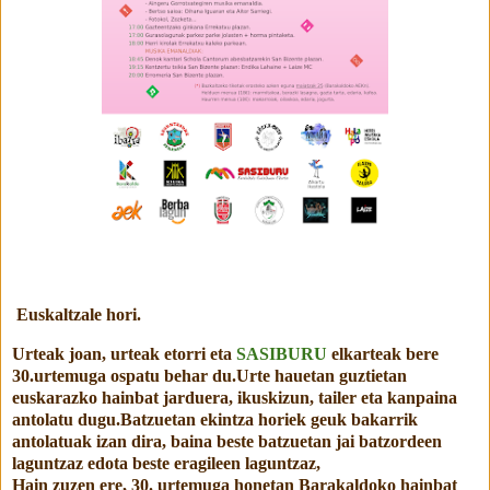
Euskaltzale hori.
Urteak joan, urteak etorri eta
SASIBURU
elkarteak bere
30.urtemuga ospatu behar du.Urte hauetan guztietan
euskarazko hainbat jarduera, ikuskizun, tailer eta kanpaina
antolatu dugu.Batzuetan ekintza horiek geuk bakarrik
antolatuak izan dira, baina beste batzuetan jai batzordeen
laguntzaz edota beste eragileen laguntzaz,
Hain zuzen ere, 30. urtemuga honetan Barakaldoko hainbat