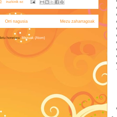
0
iruzkinik ez:
Orri nagusia
Mezu zaharragoak
detu honetara:
Mezuak (Atom)
►