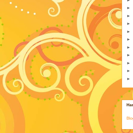
►
►
►
►
►
►
►
►
►
►
Har
Blo