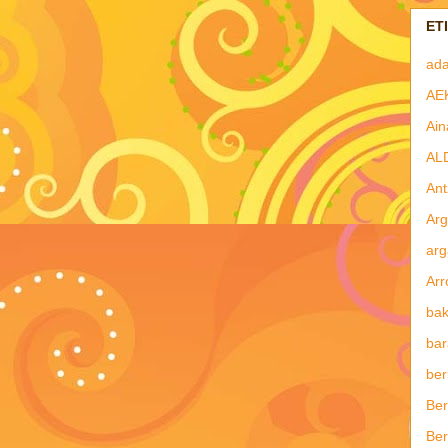
ET
ad
AE
Ain
AL
Ant
Arg
arg
Arr
bak
bar
ber
Ber
Ber