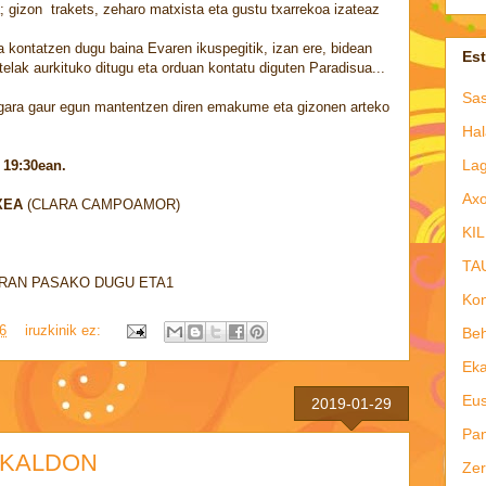
; gizon trakets, zeharo matxista eta gustu txarrekoa izateaz
a kontatzen dugu baina Evaren ikuspegitik, izan ere, bidean
Es
stelak aurkituko ditugu eta orduan kontatu diguten Paradisua...
Sas
gara gaur egun mantentzen diren emakume eta gizonen arteko
Hal
Lag
19:30ean.
Axo
XEA
(CLARA CAMPOAMOR)
KIL
TA
ERAN PASAKO DUGU ETA1
Kon
6
iruzkinik ez:
Beh
Eka
Eus
2019-01-29
Pan
AKALDON
Zer