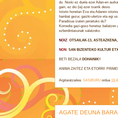
du. Noski ez duela ezer Adan-en aurka
gain, ez dio (ia) ezer txarrik desio.
Istorio honetan Eva eta Adanen istorio
hainbat gezur, gaizki-ulertze eta egi u
Paradisua izaten jarraituko du?
Komedia gazi-goxo honetaz baliatzen 
ezberdintasunak salatzeko.
NOIZ
:
OTSAILAK-13, ASTEAZKENA, 
NON
:
SAN BIZENTEKO KULTUR ET
BETI BEZALA
DOHAINIK
!!
ANIMA ZAITEZ ETA ETORRI! PRIM
Argitaratzailea:
SASIBURU
ordua
19:4
AGATE DEUNA BAR