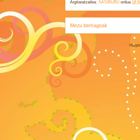
Argitaratzailea:
SASIBURU
ordua
18:5
Mezu berriagoak
Harpi