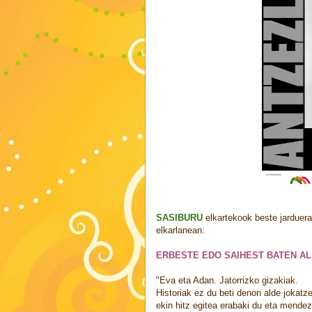
SASIBURU
elkartekook beste jarduera
elkarlanean:
ERBESTE EDO SAIHEST BATEN A
"Eva eta Adan. Jatorrizko gizakiak.
Historiak ez du beti denon alde jokat
ekin hitz egitea erabaki du eta mende