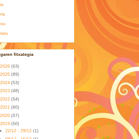
ia
ria
zeu
tatu
garen fitxategia
2026
(63)
2025
(89)
2024
(53)
2023
(48)
2022
(54)
2021
(60)
2020
(57)
2019
(50)
►
22/12 - 29/12
(1)
►
08/12 - 15/12
(1)