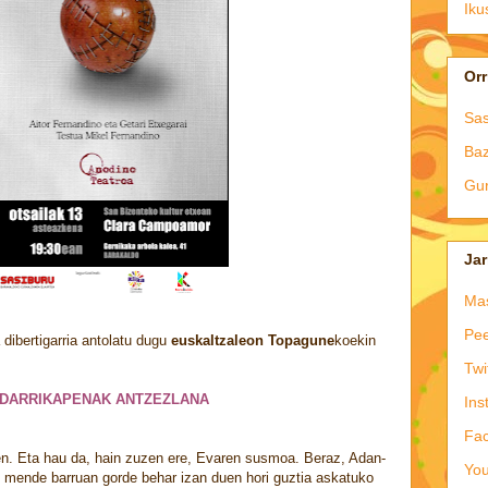
Iku
Orr
Sas
Baz
Gur
Jar
Ma
Pee
 dibertigarria antolatu dugu
euskaltzaleon
Topagune
koekin
Twi
LDARRIKAPENAK ANTZEZLANA
Ins
Fa
zen. Eta hau da, hain zuzen ere, Evaren susmoa. Beraz, Adan-
Yo
z mende barruan gorde behar izan duen hori guztia askatuko