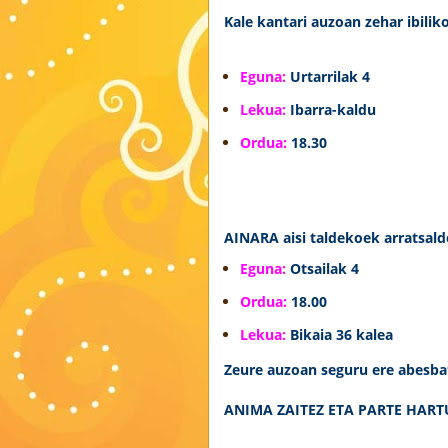
Kale kantari
auzoan zehar ibilik
Eguna:
Urtarrilak 4
Lekua:
Ibarra-kaldu
Ordua:
18.30
AINARA aisi taldekoek arratsald
Eguna:
Otsailak 4
Ordua:
18.00
Lekua:
Bikaia 36 kalea
Zeure auzoan seguru ere abesbatz
ANIMA ZAITEZ ETA PARTE HARTU