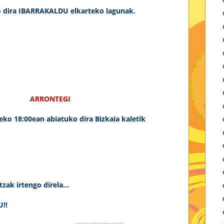
o dira IBARRAKALDU elkarteko lagunak.
ARRONTEGI
eko 18:00ean abiatuko dira Bizkaia kaletik
ak irtengo direla...
!!