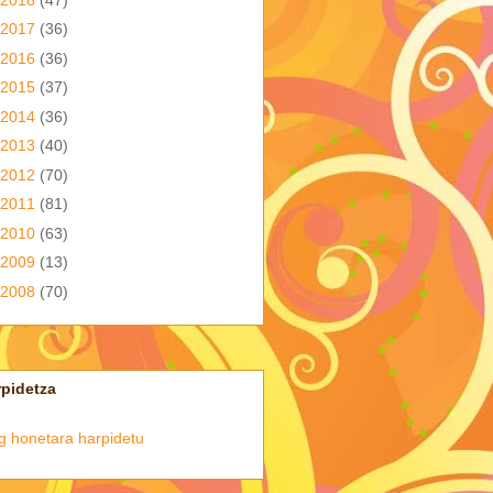
2017
(36)
2016
(36)
2015
(37)
2014
(36)
2013
(40)
2012
(70)
2011
(81)
2010
(63)
2009
(13)
2008
(70)
pidetza
g honetara harpidetu