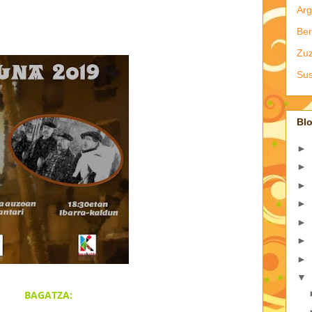
Arg
Ber
Zu
Sus
Blo
►
►
►
►
►
►
►
▼
BAGATZA: