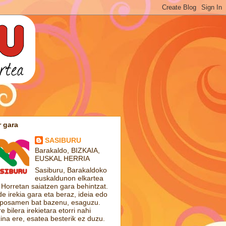
 gara
SASIBURU
Barakaldo, BIZKAIA,
EUSKAL HERRIA
Sasiburu, Barakaldoko
euskaldunon elkartea
 Horretan saiatzen gara behintzat.
de irekia gara eta beraz, ideia edo
posamen bat bazenu, esaguzu.
e bilera irekietara etorri nahi
ina ere, esatea besterik ez duzu.