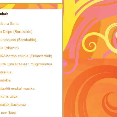
tekak
iburu Saria
a Dzipo (Barakaldo)
untasuna (Barakaldo)
la (Abanto)
IKA bertso eskola (Enkarterriak)
UPA Euskaltzaleen mugimendua
tseilua
atokia
itzaldi euskal musika
kal irratiak
tailak Euskaraz
 non ikusi