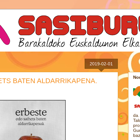
2019-02-01
Nor
ETS BATEN ALDARRIKAPENA.
da.
Tal
pro
Gur
baz