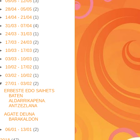
►
05/05 - 12/05
(3)
►
28/04 - 05/05
(2)
►
14/04 - 21/04
(1)
►
31/03 - 07/04
(4)
►
24/03 - 31/03
(1)
►
17/03 - 24/03
(2)
►
10/03 - 17/03
(2)
►
03/03 - 10/03
(1)
►
10/02 - 17/02
(1)
►
03/02 - 10/02
(1)
▼
27/01 - 03/02
(2)
ERBESTE EDO SAIHETS
BATEN
ALDARRIKAPENA.
ANTZEZLANA
AGATE DEUNA
BARAKALDON
►
06/01 - 13/01
(2)
2018
(47)