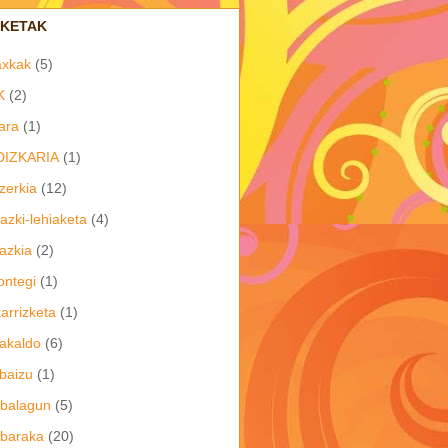
IKETAK
axkak
(5)
K
(2)
ara
(1)
DIZKARIA
(1)
zerkia
(12)
azki-lehiaketa
(4)
azkia
(2)
ontegi
(1)
arrizketa
(1)
akaldo
(6)
baizu
(1)
balagun
(5)
baraka
(20)