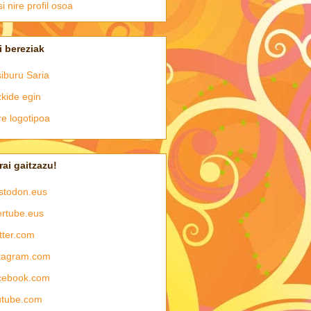
si nire profil osoa
i bereziak
iburu Saria
kide egin
e logotipoa
rai gaitzazu!
stodon.eus
rtube.eus
tter.com
tagram.com
cebook.com
utube.com