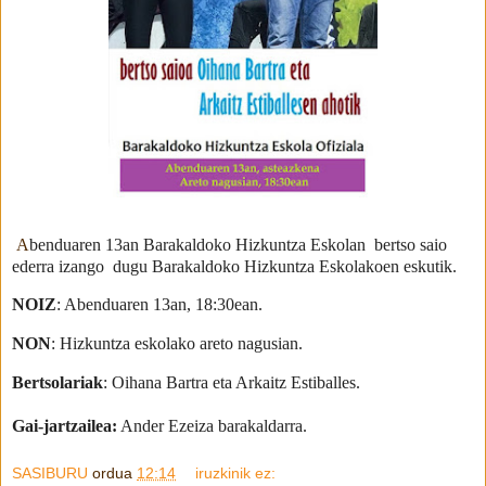
A
benduaren 13an Barakaldoko Hizkuntza Eskolan bertso saio
ederra izango dugu Barakaldoko Hizkuntza Eskolakoen eskutik.
NOIZ
: Abenduaren 13an, 18:30ean.
NON
: Hizkuntza eskolako areto nagusian.
Bertsolariak
: Oihana Bartra eta Arkaitz Estiballes.
Gai-jartzailea:
Ander Ezeiza barakaldarra.
SASIBURU
ordua
12:14
iruzkinik ez: