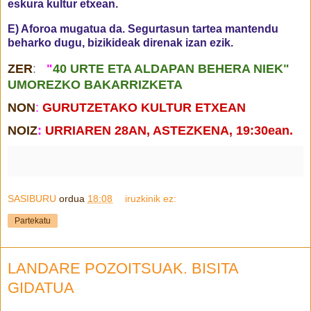
eskura kultur etxean. 
E) Aforoa mugatua da. Segurtasun tartea mantendu 
beharko dugu, bizikideak direnak izan ezik.
ZER
:
"
40 URTE ETA ALDAPAN BEHERA NIEK"
UMOREZKO BAKARRIZKETA
NON
:
GURUTZETAKO KULTUR ETXEAN
NOIZ
:
URRIAREN 28AN, ASTEZKENA, 19:30ean.
SASIBURU
ordua
18:08
iruzkinik ez:
Partekatu
LANDARE POZOITSUAK. BISITA
GIDATUA