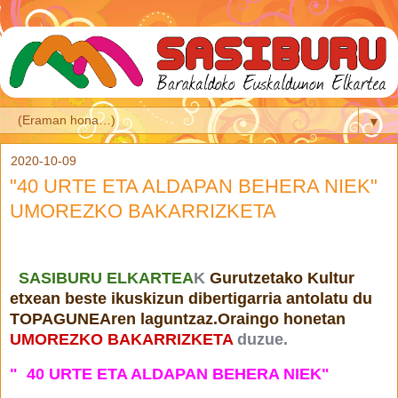
▼
2020-10-09
"40 URTE ETA ALDAPAN BEHERA NIEK"
UMOREZKO BAKARRIZKETA
SASIBURU ELKARTEA
K
Gurutzetako Kultur
etxean
beste ikuskizun dibertigarria antolatu du
TOPAGUNEAren laguntzaz.Oraingo honetan
UMOREZKO BAKARRIZKETA
duzue
.
" 40 URTE ETA ALDAPAN BEHERA NIEK"