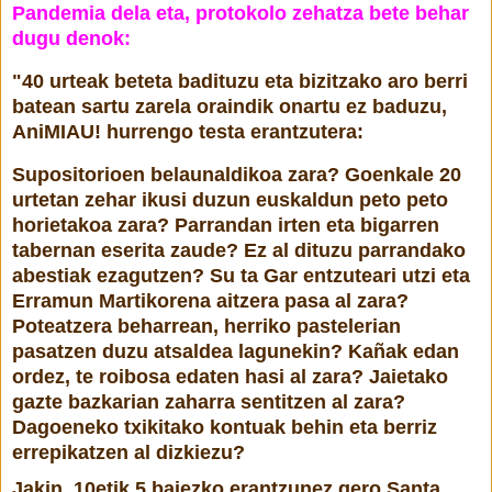
Pandemia dela eta, protokolo zehatza bete behar
dugu denok:
"40 urteak beteta badituzu eta bizitzako aro berri
batean sartu zarela oraindik onartu ez baduzu,
AniMIAU! hurrengo testa erantzutera:
Supositorioen belaunaldikoa zara? Goenkale 20
urtetan zehar ikusi duzun euskaldun peto peto
horietakoa zara? Parrandan irten eta bigarren
tabernan eserita zaude? Ez al dituzu parrandako
abestiak ezagutzen? Su ta Gar entzuteari utzi eta
Erramun Martikorena aitzera pasa al zara?
Poteatzera beharrean, herriko pastelerian
pasatzen duzu atsaldea lagunekin? Kañak edan
ordez, te roibosa edaten hasi al zara? Jaietako
gazte bazkarian zaharra sentitzen al zara?
Dagoeneko txikitako kontuak behin eta berriz
errepikatzen al dizkiezu?
Jakin, 10etik 5 baiezko erantzunez gero Santa