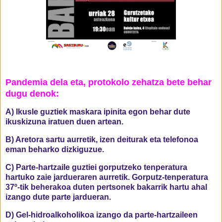
Pandemia dela eta, protokolo zehatza bete behar
dugu denok:
A) Ikusle guztiek maskara ipinita egon behar dute
ikuskizuna iratuen duen artean.
B) Aretora sartu aurretik, izen deiturak eta telefonoa
eman beharko dizkiguzue.
C)
Parte-hartzaile guztiei gorputzeko tenperatura 
hartuko zaie jardueraren aurretik. Gorputz-tenperatura 
37º-tik beherakoa duten pertsonek bakarrik hartu ahal 
izango dute parte jardueran.
D) Gel-hidroalkoholikoa izango da parte-hartzaileen 