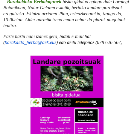
Barakaldoko Berbalagunek
bisita gidatua egingo dute Lorategi
Botanikoan, Natur Gelaren eskutik, bertako landare pozoitsuak
ezagutzeko. Ekintza urriaren 28an, asteazkenarekin, izango da,
10:00etan. Aldez aurretik izena eman behar da plazak mugatuak
baitira.
Parte hartu nahi izanez gero, bidali e-mail bat
(
barakaldo_berba@aek.eus
) edo deitu telefonoz (678 626 567)