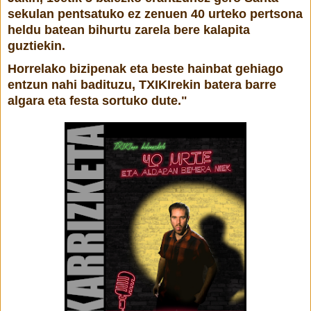
sekulan pentsatuko ez zenuen 40 urteko pertsona
heldu batean bihurtu zarela bere kalapita
guztiekin.
Horrelako bizipenak eta beste hainbat gehiago
entzun nahi badituzu, TXIKIrekin batera barre
algara eta festa sortuko dute."