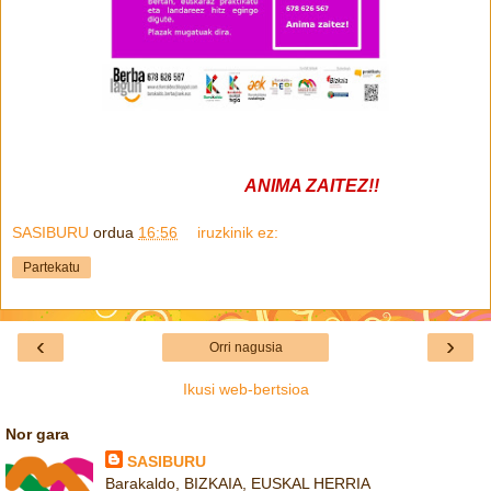
ANIMA ZAITEZ!!
SASIBURU
ordua
16:56
iruzkinik ez:
Partekatu
‹
›
Orri nagusia
Ikusi web-bertsioa
Nor gara
SASIBURU
Barakaldo, BIZKAIA, EUSKAL HERRIA