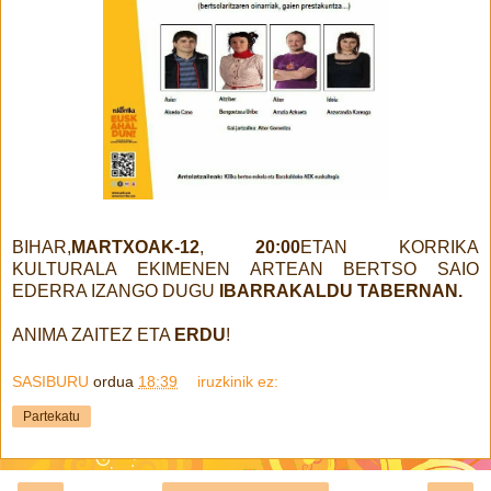
BIHAR,
MARTXOAK-12
,
20:00
ETAN KORRIKA
KULTURALA EKIMENEN ARTEAN BERTSO SAIO
EDERRA IZANGO DUGU
IBARRAKALDU TABERNAN.
ANIMA ZAITEZ ETA
ERDU
!
SASIBURU
ordua
18:39
iruzkinik ez:
Partekatu