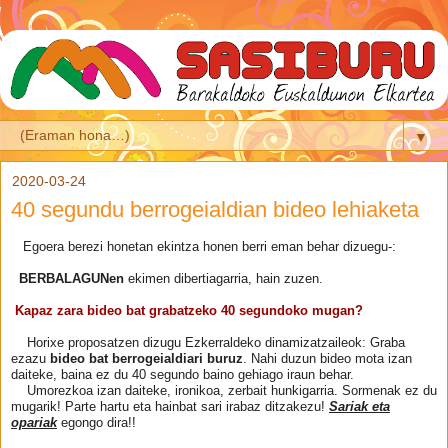
▼
2020-03-24
40 segundu berrogeialdian bideo lehiaketa
Egoera berezi honetan ekintza honen berri eman behar dizuegu-:
BERBALAGUNen
ekimen dibertiagarria, hain zuzen.
Kapaz zara bideo bat grabatzeko 40 segundoko mugan?
Horixe proposatzen dizugu Ezkerraldeko dinamizatzaileok: Graba
ezazu
bideo bat berrogeialdiari buruz
. Nahi duzun bideo mota izan
daiteke, baina ez du 40 segundo baino gehiago iraun behar.
Umorezkoa izan daiteke, ironikoa, zerbait hunkigarria. Sormenak ez du
mugarik! Parte hartu eta hainbat sari irabaz ditzakezu!
Sariak eta
opariak
egongo dira!!