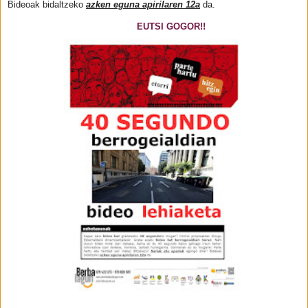
Bideoak bidaltzeko
azken eguna apirilaren 12a
da.
EUTSI GOGOR!!