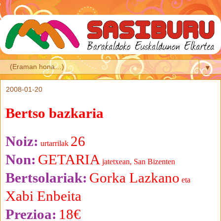
▼
2008-01-20
Bertso bazkaria
Noiz:
26
urtarrilak
Non:
GETARIA
jatetxean, San Bizenten
Bertsolariak:
Gorka Lazkano
eta
Xabi Enbeita
Prezioa:
18€