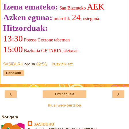
Izena emateko:
AEK
San Bizenteko
Azken eguna:
24
urtarrilak
, osteguna.
Hitzorduak:
13:30
Poteoa Gotzone tabernan
15:00
Bazkaria GETARIA jatetxean
SASIBURU
ordua
02:56
iruzkinik ez:
Partekatu
‹
›
Orri nagusia
Ikusi web-bertsioa
Nor gara
SASIBURU