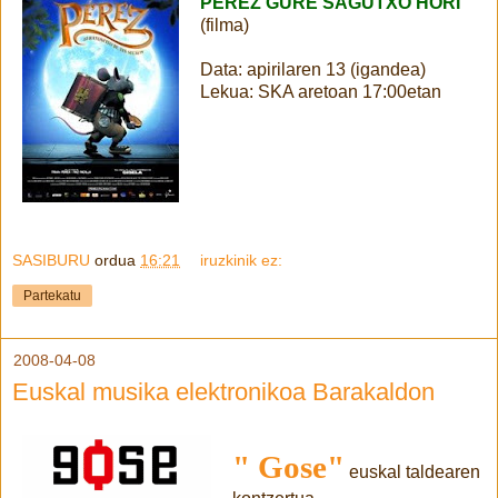
PEREZ GURE SAGUTXO HORI
(filma)
Data: apirilaren 13 (igandea)
Lekua: SKA aretoan 17:00etan
SASIBURU
ordua
16:21
iruzkinik ez:
Partekatu
2008-04-08
Euskal musika elektronikoa Barakaldon
" Gose"
euskal taldearen