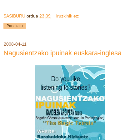
SASIBURU
ordua
23:09
iruzkinik ez:
Partekatu
2008-04-11
Nagusientzako ipuinak euskara-inglesa