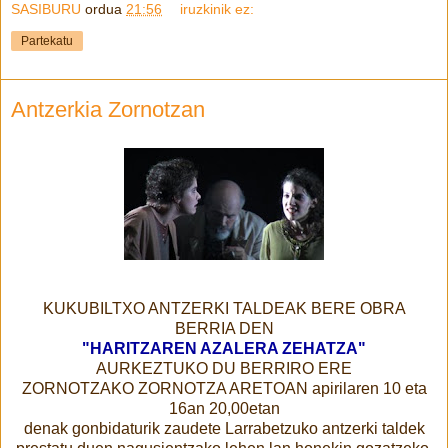
SASIBURU
ordua
21:56
iruzkinik ez:
Partekatu
Antzerkia Zornotzan
KUKUBILTXO ANTZERKI TALDEAK BERE OBRA
BERRIA DEN
"HARITZAREN AZALERA ZEHATZA"
AURKEZTUKO DU BERRIRO ERE
ZORNOTZAKO ZORNOTZA ARETOAN apirilaren 10 eta
16an 20,00etan
denak gonbidaturik zaudete Larrabetzuko antzerki taldek