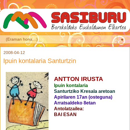
▼
2008-04-12
Ipuin kontalaria Santurtzin
ANTTON IRUSTA
Ipuin kontalaria
Santurtziko Kresala aretoan
Apirilaren 17an (osteguna)
Arratsaldeko 8etan
Antolatzailea:
BAI ESAN