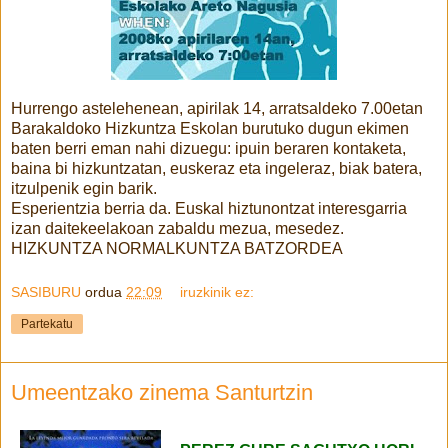
Hurrengo astelehenean, apirilak 14, arratsaldeko 7.00etan
Barakaldoko Hizkuntza Eskolan burutuko dugun ekimen
baten berri eman nahi dizuegu: ipuin beraren kontaketa,
baina bi hizkuntzatan, euskeraz eta ingeleraz, biak batera,
itzulpenik egin barik.
Esperientzia berria da. Euskal hiztunontzat interesgarria
izan daitekeelakoan zabaldu mezua, mesedez.
HIZKUNTZA NORMALKUNTZA BATZORDEA
SASIBURU
ordua
22:09
iruzkinik ez:
Partekatu
Umeentzako zinema Santurtzin