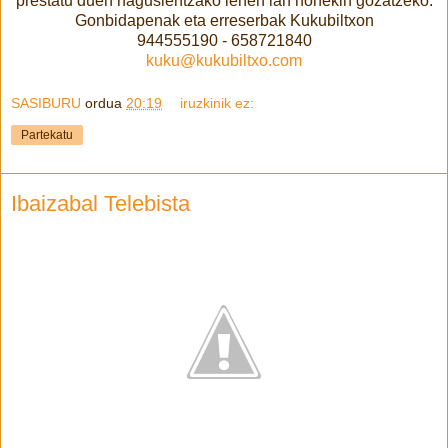
prestatu duen nagusientzako lehen lan honekin gozatzeko.
Gonbidapenak eta erreserbak Kukubiltxon
944555190 - 658721840
kuku@kukubiltxo.com
SASIBURU
ordua
20:19
iruzkinik ez:
Partekatu
Ibaizabal Telebista