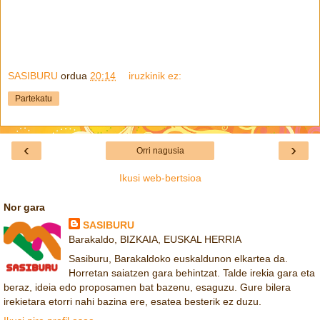
SASIBURU
ordua
20:14
iruzkinik ez:
Partekatu
‹
›
Orri nagusia
Ikusi web-bertsioa
Nor gara
SASIBURU
Barakaldo, BIZKAIA, EUSKAL HERRIA
Sasiburu, Barakaldoko euskaldunon elkartea da.
Horretan saiatzen gara behintzat. Talde irekia gara eta
beraz, ideia edo proposamen bat bazenu, esaguzu. Gure bilera
irekietara etorri nahi bazina ere, esatea besterik ez duzu.