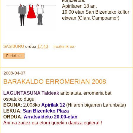
kontzertua.
Apirilaren 18 an.
19,00 etan San Bizenteko kultur
etxean (Clara Campoamor)
SASIBURU
ordua
17:43
iruzkinik ez:
Partekatu
2008-04-07
BARAKALDO ERROMERIAN 2008
LAGUNTASUNA Taldeak
antolatuta, erromeria bat
ospatuko dugu.
EGUNA
: 2.008ko
Apirilak 12
(Hilaren bigarren Larunbata)
LEKUA:
San Bizenteko Plaza
ORDUA:
Arratsaldeko 20:00-etan
Anima zaitez eta etorri gurekin dantza egitera!!!