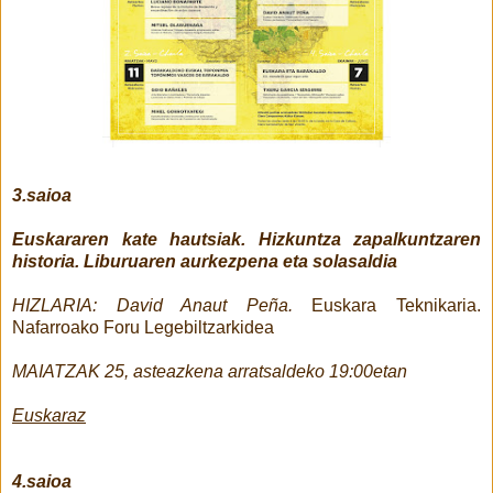
3.saioa
Euskararen kate hautsiak. Hizkuntza zapalkuntzaren
historia. Liburuaren aurkezpena eta solasaldia
HIZLARIA: David Anaut Peña.
Euskara Teknikaria.
Nafarroako Foru Legebiltzarkidea
MAIATZAK 25, asteazkena arratsaldeko 19:00etan
Euskaraz
4.saioa