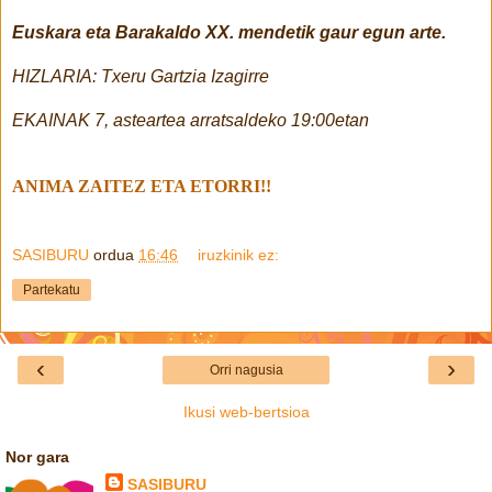
Euskara eta Barakaldo XX. mendetik gaur egun arte.
HIZLARIA: Txeru Gartzia Izagirre
EKAINAK 7, asteartea arratsaldeko 19:00etan
ANIMA ZAITEZ ETA ETORRI!!
SASIBURU
ordua
16:46
iruzkinik ez:
Partekatu
‹
›
Orri nagusia
Ikusi web-bertsioa
Nor gara
SASIBURU