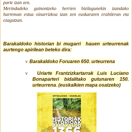
parte izan zen.
Merindadeko gainontzeko herrien bizilagunekin izandako
harreman estua oinarrizkoa izan zen euskararen erabileran eta
ezagutzan.
Barakaldoko historian bi mugarri hauen urteurrenak
aurtengo apirilean beteko dira:
v
Barakaldoko Foruaren 650. urteurrena
v
Uriarte Frantzizkartarrak Luis Luciano
Bonaparteri bidalitako gutunaren 150.
urteurrena
.
(euskalkien mapa osatzeko)