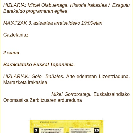
HIZLARIA: Mitxel Olabuenaga. Historia irakaslea / Ezagutu
Barakaldo programaren egilea
MAIATZAK 3, asteartea arratsaldeko 19:00etan
Gaztelaniaz
2.saioa
Barakaldoko Euskal Toponimia.
HIZLARIAK: Goio Bañales.
Arte ederretan Lizentziaduna.
Marrazketa irakaslea
Mikel Gorrotxategi.
Euskaltzaindiako
Onomastika Zerbitzuaren arduraduna