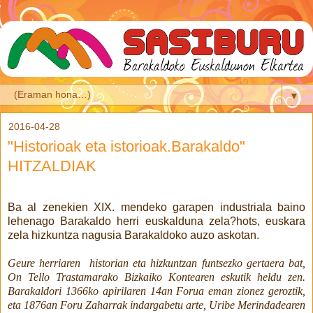
▼
2016-04-28
"Historioak eta istorioak.Barakaldo"
HITZALDIAK
Ba al zenekien XIX. mendeko garapen industriala baino
lehenago Barakaldo herri euskalduna zela?hots, euskara
zela hizkuntza nagusia Barakaldoko auzo askotan.
Geure herriaren historian eta hizkuntzan funtsezko gertaera bat,
On Tello Trastamarako Bizkaiko Kontearen eskutik heldu zen.
Barakaldori 1366ko apirilaren 14an Forua eman zionez geroztik,
eta 1876an Foru Zaharrak indargabetu arte, Uribe Merindadearen