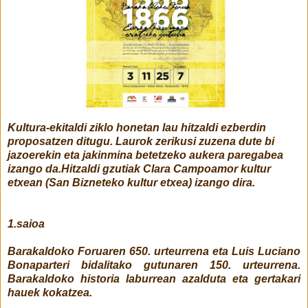
Kultura-ekitaldi ziklo honetan lau hitzaldi ezberdin
proposatzen ditugu. Laurok zerikusi zuzena dute bi
jazoerekin eta jakinmina betetzeko aukera paregabea
izango da.Hitzaldi gzutiak Clara Campoamor kultur
etxean (San Bizneteko kultur etxea) izango dira.
1.saioa
Barakaldoko Foruaren 650. urteurrena eta Luis Luciano
Bonaparteri bidalitako gutunaren 150. urteurrena.
Barakaldoko historia laburrean azalduta eta gertakari
hauek kokatzea.