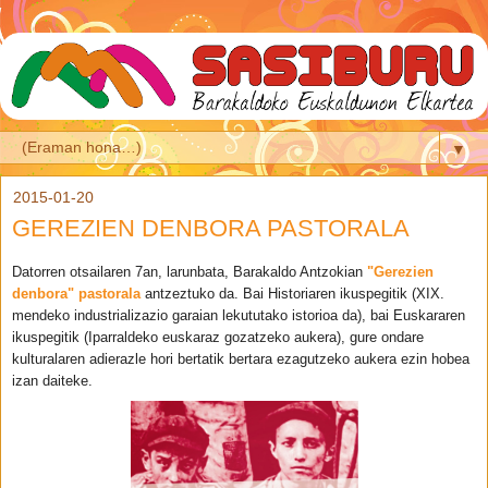
▼
2015-01-20
GEREZIEN DENBORA PASTORALA
Datorren otsailaren 7an, larunbata, Barakaldo Antzokian
"Gerezien
denbora" pastorala
antzeztuko da. Bai Historiaren ikuspegitik (XIX.
mendeko industrializazio garaian lekututako istorioa da), bai Euskararen
ikuspegitik (Iparraldeko euskaraz gozatzeko aukera), gure ondare
kulturalaren adierazle hori bertatik bertara ezagutzeko aukera ezin hobea
izan daiteke.