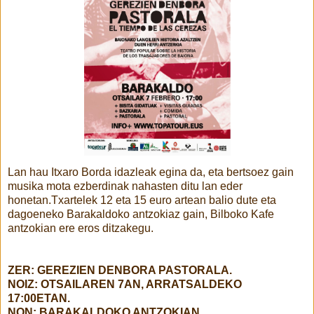
Lan hau Itxaro Borda idazleak egina da, eta bertsoez gain
musika mota ezberdinak nahasten ditu lan eder
honetan.Txartelek 12 eta 15 euro artean balio dute eta
dagoeneko Barakaldoko antzokiaz gain, Bilboko Kafe
antzokian ere eros ditzakegu.
ZER: GEREZIEN DENBORA PASTORALA.
NOIZ: OTSAILAREN 7AN, ARRATSALDEKO
17:00ETAN.
NON: BARAKALDOKO ANTZOKIAN.