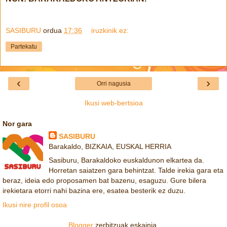
SASIBURU
ordua
17:36
iruzkinik ez:
Partekatu
‹
›
Orri nagusia
Ikusi web-bertsioa
Nor gara
SASIBURU
Barakaldo, BIZKAIA, EUSKAL HERRIA
Sasiburu, Barakaldoko euskaldunon elkartea da.
Horretan saiatzen gara behintzat. Talde irekia gara eta
beraz, ideia edo proposamen bat bazenu, esaguzu. Gure bilera
irekietara etorri nahi bazina ere, esatea besterik ez duzu.
Ikusi nire profil osoa
Blogger
zerbitzuak eskainia.