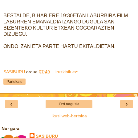
BESTALDE, BIHAR ERE 19:30ETAN LABURBIRA FILM
LABURREN EMANALDIA IZANGO DUGULA SAN
BIZENTEKO KULTUR ETXEAN GOGOARAZTEN
DIZUEGU.
ONDO IZAN ETA PARTE HARTU EKITALDIETAN.
SASIBURU
ordua
07:49
iruzkinik ez:
Partekatu
‹
›
Orri nagusia
Ikusi web-bertsioa
Nor gara
SASIBURU