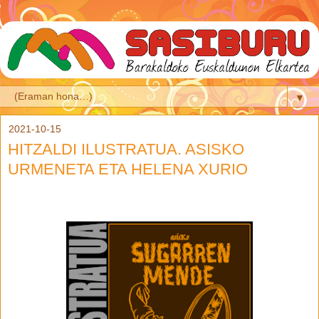
▼
2021-10-15
HITZALDI ILUSTRATUA. ASISKO
URMENETA ETA HELENA XURIO