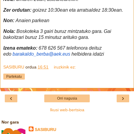
Zer ordutan:
goizez 10:30ean eta arratsaldez 18:30ean.
Non:
Anaien parkean
Nola:
Boskoteka 3 gairi buruz mintzatuko gara. Gai
bakoitzari buruz 15 minutuz arituko gara.
Izena emateko:
678 626 567 telefonora deituz
edo
barakaldo_berba@aek.eus
helbidera idatzi
SASIBURU
ordua
16:51
iruzkinik ez:
Partekatu
‹
›
Orri nagusia
Ikusi web-bertsioa
Nor gara
SASIBURU