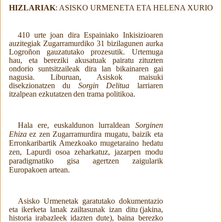
HIZLARIAK
: ASISKO URMENETA ETA HELENA XURIO
410 urte joan dira Espainiako Inkisizioaren
auzitegiak Zugarramurdiko 31 bizilagunen
aurka
Logroñon
gauzatutako
prozesutik.
Urtemuga
hau,
eta
bereziki
akusatuak
pairatu
zituzten
ondorio suntsitzaileak dira lan bikainaren gai
nagusia. Liburuan, Asiskok maisuki
disekzionatzen
du
Sorgin
Delitua
larriaren
itzalpean
ezkutatzen
den
trama
politikoa.
Hala ere, euskaldunon lurraldean
Sorginen
Ehiza
ez zen Zugarramurdira mugatu, baizik
eta
Erronkaribartik Amezkoako mugetaraino hedatu
zen, Lapurdi osoa zeharkatuz, jazarpen
modu
paradigmatiko
gisa
agertzen
zaigularik
Europakoen
artean.
Asisko
Urmenetak
garatutako
dokumentazio
eta
ikerketa
lanak
zailtasunak
izan
ditu
(jakina,
historia irabazleek idazten dute), baina berezko