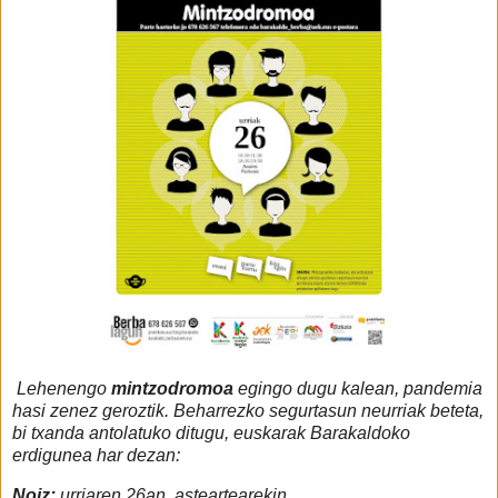
Lehenengo
mintzodromoa
egingo dugu kalean, pandemia
hasi zenez geroztik. Beharrezko segurtasun neurriak beteta,
bi txanda antolatuko ditugu, euskarak Barakaldoko
erdigunea har dezan:
Noiz:
urriaren 26an, asteartearekin.