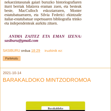
nekaezintasunak gaiari buruzko
historiografiaren
iturri
berriak
bilatzera
eraman
zuen,
eta
besteak
beste,
MacCulloch
eskoziarraren, Monter
estatubatuarraren, eta Silvia Federici ekintzaile
italiar-estatubatuar
ospetsuaren
bibliografia
trinko
eta
independenteak
aurkitu
zituen.
ANIMA ZAITEZ ETA EMAN IZENA:
sasiburu@gmail.com
SASIBURU
ordua
18:29
iruzkinik ez:
Partekatu
2021-10-14
BARAKALDOKO MINTZODROMOA