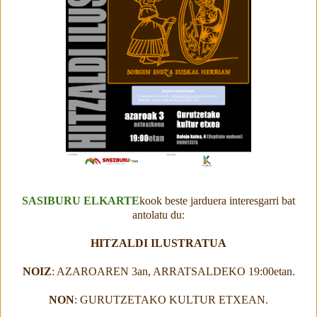
SASIBURU ELKARTE
kook beste jarduera interesgarri bat
antolatu du:
HITZALDI ILUSTRATUA
NOIZ
: AZAROAREN 3an, ARRATSALDEKO 19:00etan.
NON
: GURUTZETAKO KULTUR ETXEAN.