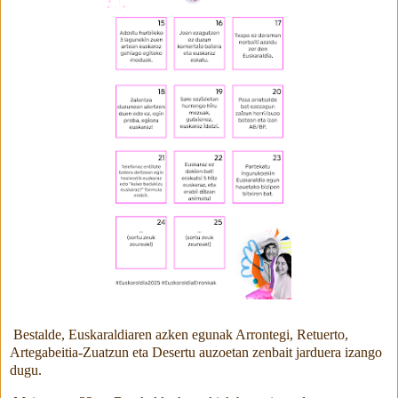
Bestalde,
Euskaraldiaren azken egunak Arrontegi, Retuerto,
Artegabeitia-Zuatzun eta Desertu auzoetan zenbait jarduera izango
dugu.