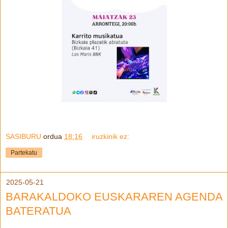
SASIBURU
ordua
18:16
iruzkinik ez:
Partekatu
2025-05-21
BARAKALDOKO EUSKARAREN AGENDA
BATERATUA