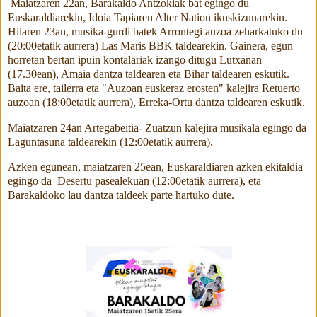
Maiatzaren 22an, Barakaldo Antzokiak bat egingo du
Euskaraldiarekin, Idoia Tapiaren Alter Nation ikuskizunarekin.
Hilaren 23an, musika-gurdi batek Arrontegi auzoa zeharkatuko du
(20:00etatik aurrera) Las Maris BBK taldearekin. Gainera, egun
horretan bertan ipuin kontalariak izango ditugu Lutxanan
(17.30ean), Amaia dantza taldearen eta Bihar taldearen eskutik.
Baita ere, tailerra eta "Auzoan euskeraz erosten" kalejira Retuerto
auzoan (18:00etatik aurrera), Erreka-Ortu dantza taldearen eskutik.
Maiatzaren 24an Artegabeitia- Zuatzun kalejira musikala egingo da
Laguntasuna taldearekin (12:00etatik aurrera).
Azken egunean, maiatzaren 25ean, Euskaraldiaren azken ekitaldia
egingo da Desertu pasealekuan (12:00etatik aurrera), eta
Barakaldoko lau dantza taldeek parte hartuko dute.