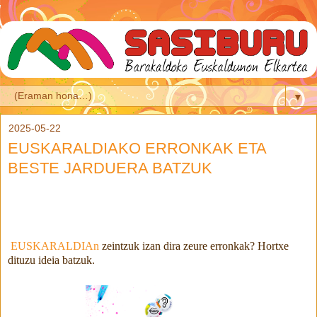
▼
2025-05-22
EUSKARALDIAKO ERRONKAK ETA
BESTE JARDUERA BATZUK
EUSKARALDIAn
zeintzuk izan dira zeure erronkak? Hortxe
dituzu ideia batzuk.