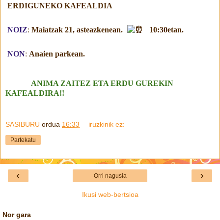
ERDIGUNEKO KAFEALDIA
NOIZ
:
Maiatzak 21, asteazkenean.
10:30etan.
NON
:
Anaien parkean.
ANIMA ZAITEZ ETA ERDU GUREKIN
KAFEALDIRA!!
SASIBURU
ordua
16:33
iruzkinik ez:
Partekatu
‹
›
Orri nagusia
Ikusi web-bertsioa
Nor gara