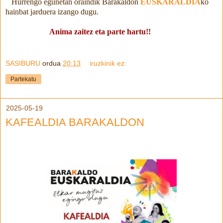
Hurrengo egunetan oraindik Barakaldon
EUSKARALDIA
ko
hainbat jarduera izango dugu.
Anima zaitez eta parte hartu!!
SASIBURU
ordua
20:13
iruzkinik ez:
Partekatu
2025-05-19
KAFEALDIA BARAKALDON