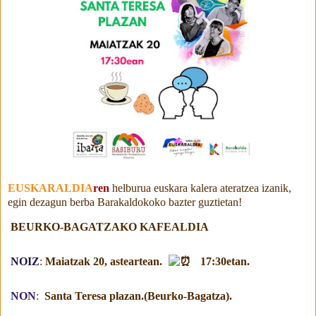
EUSKARALDIA
ren
helburua euskara kalera ateratzea izanik,
egin dezagun berba Barakaldokoko bazter guztietan!
BEURKO-BAGATZAKO KAFEALDIA
NOIZ
:
Maiatzak 20, asteartean.
17:30etan.
NON
:
Santa Teresa plazan.(Beurko-Bagatza).