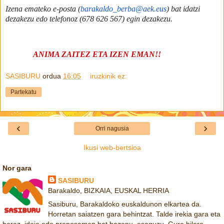
Izena emateko e-posta (
barakaldo_berba@aek.eus
) bat idatzi
dezakezu edo telefonoz (678 626 567) egin dezakezu.
ANIMA ZAITEZ ETA IZEN EMAN!!
SASIBURU
ordua
16:05
iruzkinik ez:
Partekatu
‹
›
Orri nagusia
Ikusi web-bertsioa
Nor gara
SASIBURU
Barakaldo, BIZKAIA, EUSKAL HERRIA
Sasiburu, Barakaldoko euskaldunon elkartea da.
Horretan saiatzen gara behintzat. Talde irekia gara eta