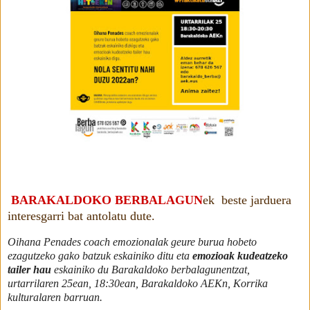
BARAKALDOKO BERBALAGUN
ek beste jarduera
interesgarri bat antolatu dute.
Oihana Penades coach emozionalak geure burua hobeto
ezagutzeko gako batzuk eskainiko ditu eta
emozioak kudeatzeko
tailer hau
eskainiko du Barakaldoko berbalagunentzat,
urtarrilaren 25ean, 18:30ean, Barakaldoko AEKn, Korrika
kulturalaren barruan.