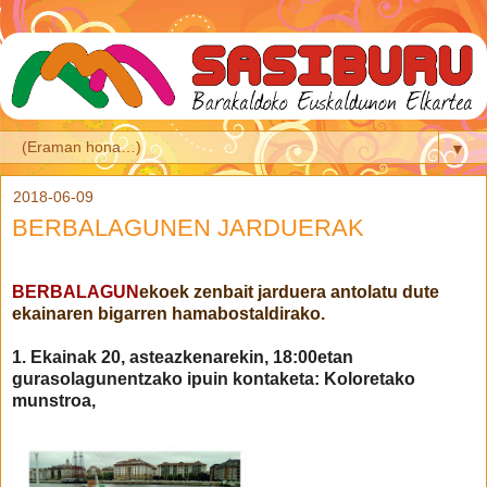
▼
2018-06-09
BERBALAGUNEN JARDUERAK
BERBALAGUN
ekoek zenbait jarduera antolatu dute
ekainaren bigarren hamabostaldirako.
1. Ekainak 20, asteazkenarekin, 18:00etan
gurasolagunentzako ipuin kontaketa: Koloretako
munstroa,