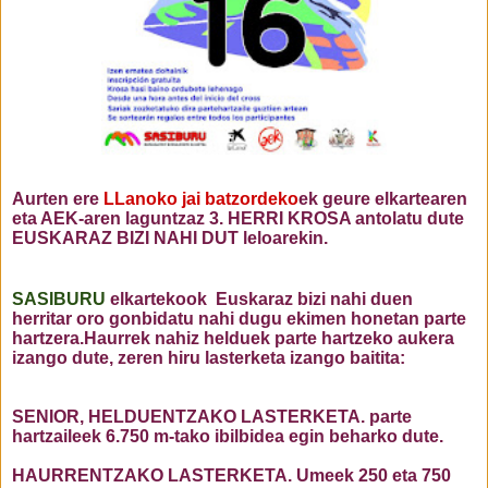
Aurten ere
LLanoko jai batzordeko
ek geure elkartearen
eta AEK-aren laguntzaz 3. HERRI KROSA antolatu dute
EUSKARAZ BIZI NAHI DUT leloarekin.
SASIBURU
elkartekook Euskaraz bizi nahi duen
herritar oro gonbidatu nahi dugu ekimen honetan parte
hartzera.Haurrek nahiz helduek parte hartzeko aukera
izango dute, zeren hiru lasterketa izango baitita:
SENIOR, HELDUENTZAKO LASTERKETA. parte
hartzaileek 6.750 m-tako ibilbidea egin beharko dute.
HAURRENTZAKO LASTERKETA. Umeek 250 eta 750