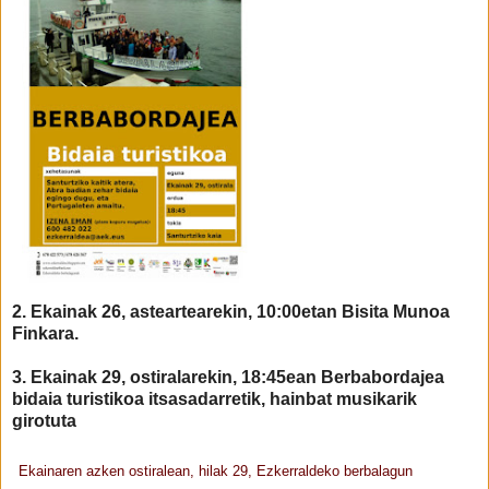
2. Ekainak 26, asteartearekin, 10:00etan Bisita Munoa
Finkara.
3. Ekainak 29, ostiralarekin, 18:45ean Berbabordajea
bidaia turistikoa itsasadarretik, hainbat musikarik
girotuta
Ekainaren azken ostiralean, hilak 29, Ezkerraldeko berbalagun