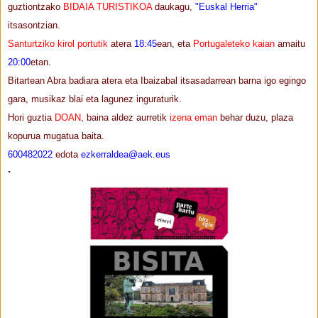
guztiontzako
BIDAIA TURISTIKOA
daukagu,
"Euskal Herria"
itsasontzian.
Santurtziko kirol portutik
atera
18:45
ean, eta
Portugaleteko kaian
amaitu
20:00
etan.
Bitartean Abra badiara atera eta Ibaizabal itsasadarrean barna igo egingo
gara, musikaz blai eta lagunez inguraturik.
Hori guztia
DOAN
, baina aldez aurretik
izena eman
behar duzu, plaza
kopurua mugatua baita.
600482022
edota
ezkerraldea@aek.eus
.