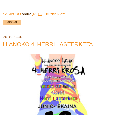
SASIBURU
ordua
18:15
iruzkinik ez:
Partekatu
2018-06-06
LLANOKO 4. HERRI LASTERKETA