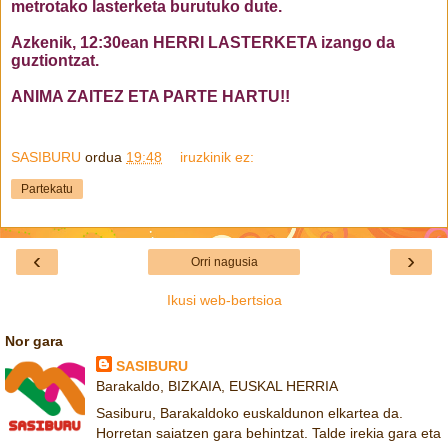
metrotako lasterketa burutuko dute.
Azkenik, 12:30ean
HERRI LASTERKETA izango da
guztiontzat.
ANIMA ZAITEZ ETA PARTE HARTU!!
SASIBURU
ordua
19:48
iruzkinik ez:
Partekatu
‹
›
Orri nagusia
Ikusi web-bertsioa
Nor gara
SASIBURU
Barakaldo, BIZKAIA, EUSKAL HERRIA
Sasiburu, Barakaldoko euskaldunon elkartea da.
Horretan saiatzen gara behintzat. Talde irekia gara eta