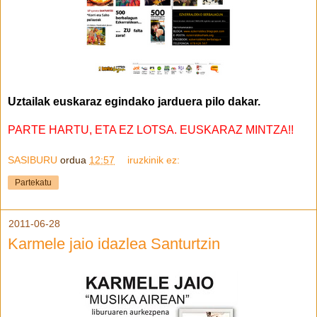
Uztailak euskaraz egindako jarduera pilo dakar.
PARTE HARTU, ETA EZ LOTSA. EUSKARAZ MINTZA!!
SASIBURU
ordua
12:57
iruzkinik ez:
Partekatu
2011-06-28
Karmele jaio idazlea Santurtzin