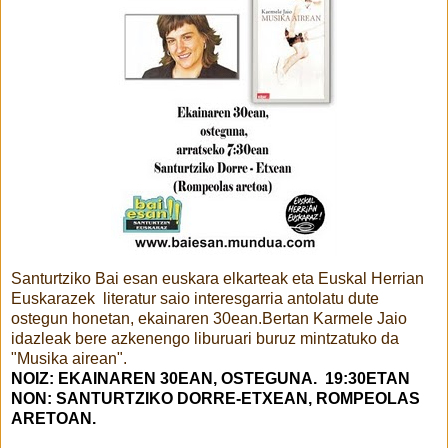
Santurtziko Bai esan euskara elkarteak eta Euskal Herrian
Euskarazek literatur saio interesgarria antolatu dute
ostegun honetan, ekainaren 30ean.Bertan Karmele Jaio
idazleak bere azkenengo liburuari buruz mintzatuko da
"Musika airean".
NOIZ: EKAINAREN 30EAN, OSTEGUNA. 19:30ETAN
NON: SANTURTZIKO DORRE-ETXEAN, ROMPEOLAS
ARETOAN.