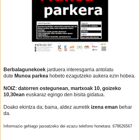
Berbalagunekoek
jarduera interesgarria antolatu
dute
Munoa parkea
hobeto ezagutzeko aukera ezin hobea.
NOIZ: datorren ostegunean, martxoak 10, goizeko
10,30ean
euskaraz egingo den bisita gidatua.
Doako ekintza da; baina, aldez aurretik
izena eman
behar
da.
Informazio gehiago jasoatzeko dei ezazu telefono honetara: 678626567