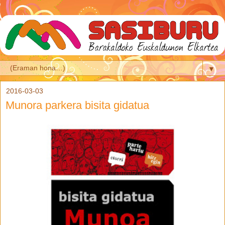
▼
2016-03-03
Munora parkera bisita gidatua