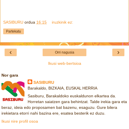
SASIBURU
ordua
16:15
iruzkinik ez:
Partekatu
‹
›
Orri nagusia
Ikusi web-bertsioa
Nor gara
SASIBURU
Barakaldo, BIZKAIA, EUSKAL HERRIA
Sasiburu, Barakaldoko euskaldunon elkartea da.
Horretan saiatzen gara behintzat. Talde irekia gara eta
beraz, ideia edo proposamen bat bazenu, esaguzu. Gure bilera
irekietara etorri nahi bazina ere, esatea besterik ez duzu.
Ikusi nire profil osoa