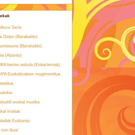
tekak
iburu Saria
a Dzipo (Barakaldo)
untasuna (Barakaldo)
la (Abanto)
IKA bertso eskola (Enkarterriak)
UPA Euskaltzaleen mugimendua
tseilua
atokia
itzaldi euskal musika
kal irratiak
tailak Euskaraz
 non ikusi