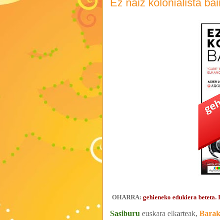
Ez naiz kolonialista bain
OHARRA:
gehieneko edukiera beteta. 
Sasiburu
euskara elkarteak,
Bara