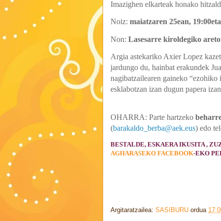
Imazighen elkarteak honako hitzald
Noiz:
maiatzaren 25ean, 19:00et
Non:
Lasesarre kiroldegiko aret
Argia astekariko Axier Lopez kazet
jardungo du, hainbat erakundek Ju
nagibatzailearen gaineko “ezohiko 
esklabotzan izan dugun papera izan
OHARRA: Parte hartzeko
beharre
(
barakaldo_berba@aek.eus
) edo te
BESTALDE, ESKAERA IKUSITA , 
AGHARASEKO FACEBOOK
-EKO PE
Argitaratzailea:
SASIBURU
ordua
17:0