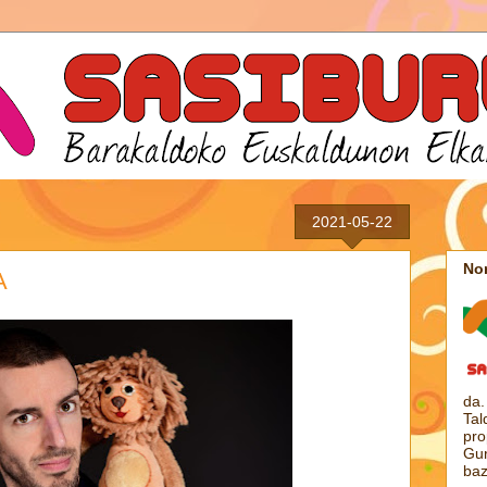
2021-05-22
Nor
A
da.
Tal
pro
Gur
baz