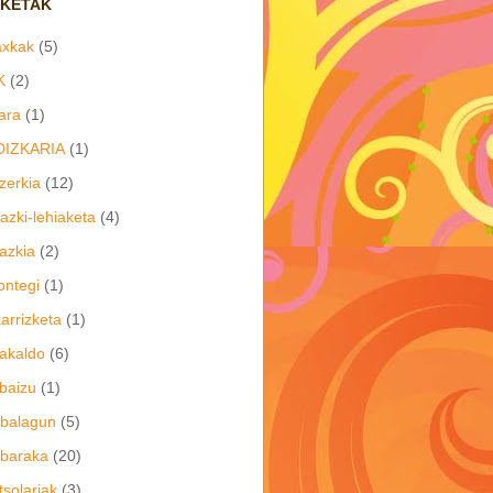
IKETAK
axkak
(5)
K
(2)
ara
(1)
DIZKARIA
(1)
zerkia
(12)
azki-lehiaketa
(4)
azkia
(2)
ontegi
(1)
arrizketa
(1)
akaldo
(6)
baizu
(1)
balagun
(5)
baraka
(20)
tsolariak
(3)