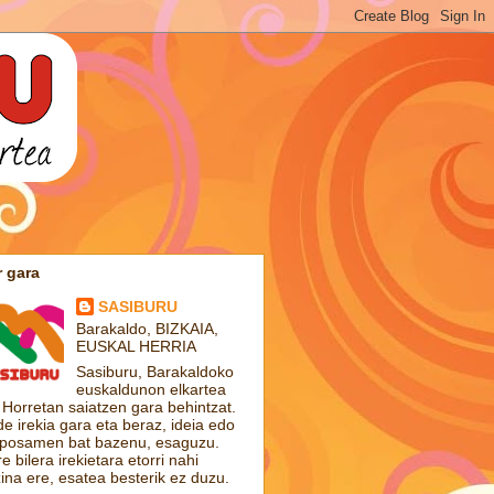
 gara
SASIBURU
Barakaldo, BIZKAIA,
EUSKAL HERRIA
Sasiburu, Barakaldoko
euskaldunon elkartea
 Horretan saiatzen gara behintzat.
de irekia gara eta beraz, ideia edo
posamen bat bazenu, esaguzu.
e bilera irekietara etorri nahi
ina ere, esatea besterik ez duzu.