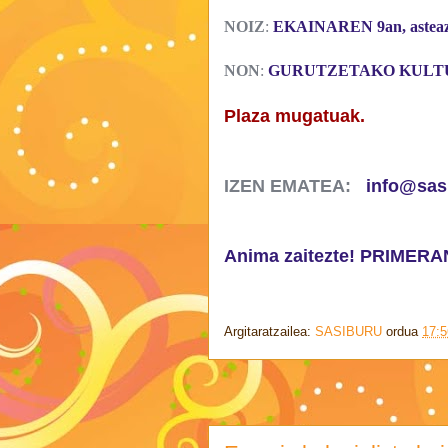
NOIZ
:
EKAINAREN 9an, asteazk
NON
:
GURUTZETAKO KULT
Plaza mugatuak.
IZEN EMATEA:
info@sas
Anima zaitezte! PRIME
Argitaratzailea:
SASIBURU
ordua
17:5