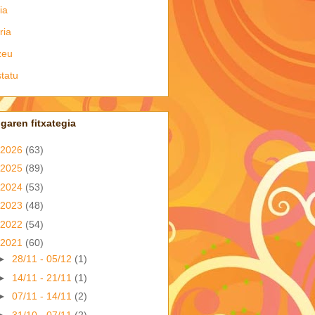
ia
ria
zeu
tatu
garen fitxategia
2026
(63)
2025
(89)
2024
(53)
2023
(48)
2022
(54)
2021
(60)
►
28/11 - 05/12
(1)
►
14/11 - 21/11
(1)
►
07/11 - 14/11
(2)
►
31/10 - 07/11
(2)