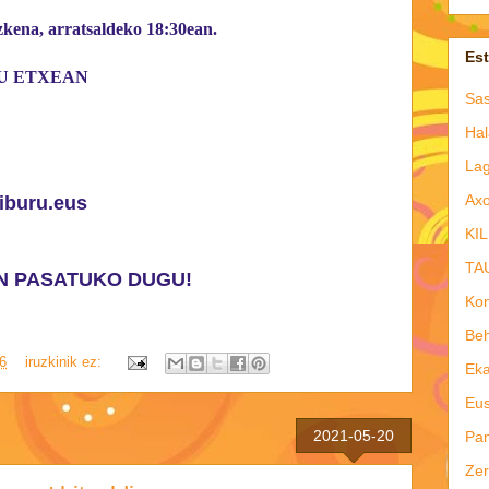
ena, arratsaldeko 18:30ean.
Es
U ETXEAN
Sas
Hal
Lag
Axo
iburu.eus
KIL
TA
RAN PASATUKO DUGU!
Kon
Beh
6
iruzkinik ez:
Eka
Eus
2021-05-20
Pan
Zer