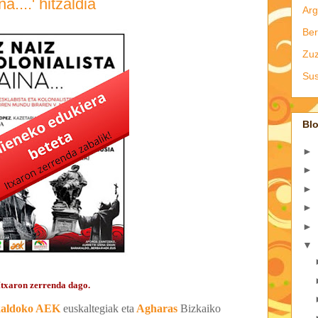
a....' hitzaldia
Arg
Ber
Zu
Sus
Blo
►
►
►
►
►
▼
Itxaron zerrenda dago.
kaldoko AEK
euskaltegiak eta
Agharas
Bizkaiko