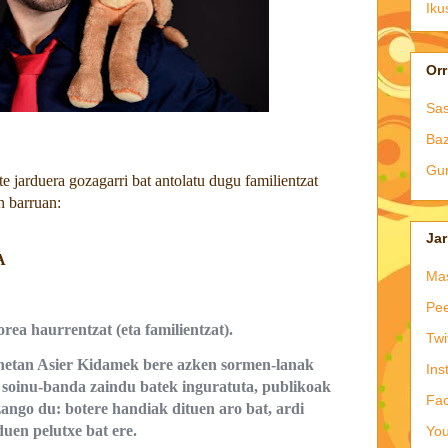
Iku
Orr
Sas
Baz
Gur
e jarduera gozagarri bat antolatu dugu familientzat
 barruan:
Jar
A
Ma
Pee
rea haurrentzat (eta familientzat).
Twi
netan Asier Kidamek bere azken sormen-lanak
Ins
 soinu-banda zaindu batek inguratuta, publikoak
Fa
zango du: botere handiak dituen aro bat, ardi
duen pelutxe bat ere.
Yo