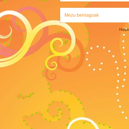
Mezu berriagoak
Harpi