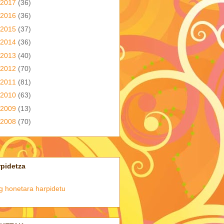
2017
(36)
2016
(36)
2015
(37)
2014
(36)
2013
(40)
2012
(70)
2011
(81)
2010
(63)
2009
(13)
2008
(70)
pidetza
g honetara harpidetu