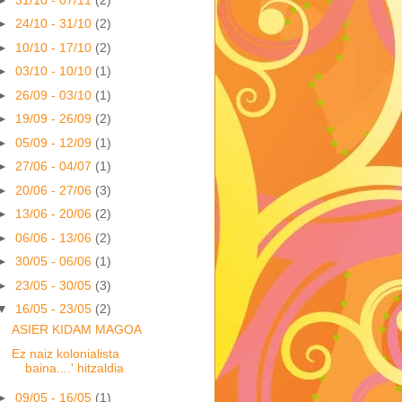
►
24/10 - 31/10
(2)
►
10/10 - 17/10
(2)
►
03/10 - 10/10
(1)
►
26/09 - 03/10
(1)
►
19/09 - 26/09
(2)
►
05/09 - 12/09
(1)
►
27/06 - 04/07
(1)
►
20/06 - 27/06
(3)
►
13/06 - 20/06
(2)
►
06/06 - 13/06
(2)
►
30/05 - 06/06
(1)
►
23/05 - 30/05
(3)
▼
16/05 - 23/05
(2)
ASIER KIDAM MAGOA
Ez naiz kolonialista
baina....' hitzaldia
►
09/05 - 16/05
(1)