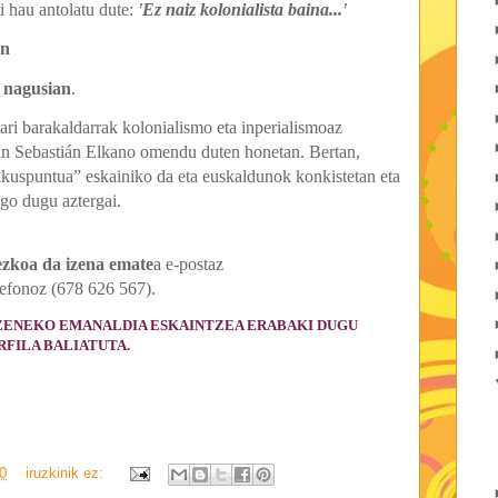
i hau antolatu dute:
'Ez naiz kolonialista baina...'
an
o nagusian
.
ari barakaldarrak kolonialismo eta inperialismoaz
an Sebastián Elkano omendu duten honetan. Bertan,
ikuspuntua” eskainiko da eta euskaldunok konkistetan eta
go dugu aztergai.
zkoa da izena emate
a e-postaz
lefonoz (678 626 567).
ZUZENEKO EMANALDIA ESKAINTZEA ERABAKI DUGU
RFILA BALIATUTA.
0
iruzkinik ez: