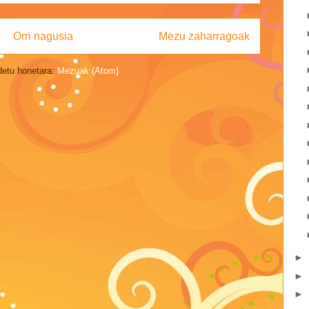
Orri nagusia
Mezu zaharragoak
detu honetara:
Mezuak (Atom)
►
►
►