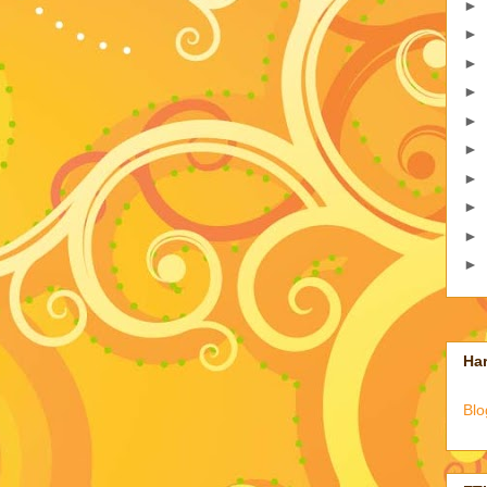
►
►
►
►
►
►
►
►
►
►
Har
Blo