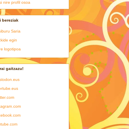
si nire profil osoa
i bereziak
iburu Saria
kide egin
e logotipoa
rai gaitzazu!
stodon.eus
rtube.eus
tter.com
tagram.com
cebook.com
utube.com