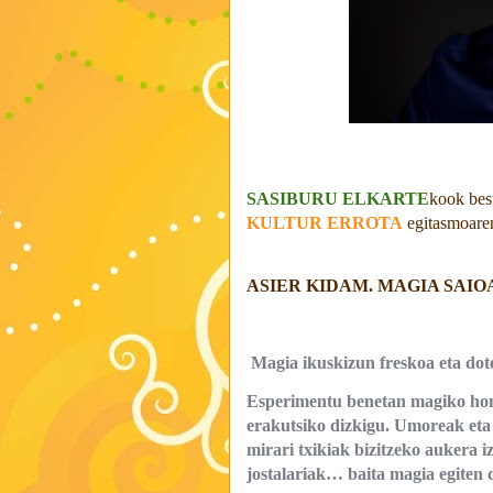
SASIBURU ELKARTE
kook best
KULTUR ERROTA
egitasmoaren
ASIER KIDAM. MAGIA SAIO
Magia ikuskizun freskoa eta doto
Esperimentu benetan magiko ho
erakutsiko dizkigu. Umoreak eta
mirari txikiak bizitzeko aukera i
jostalariak… baita magia egiten 