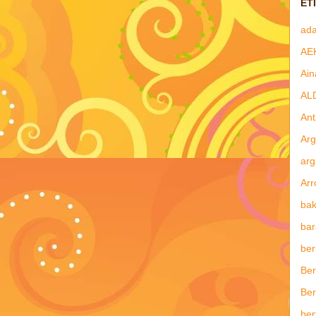
ET
ad
AE
Ain
AL
Ant
Arg
arg
Arr
bak
bar
ber
Ber
Ber
ber