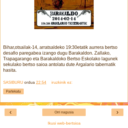
Bihar,otsailak-14, arratsaldeko 19:30etatik aurrera bertso
desafio paregabea izango dugu Barakaldon. Zallako,
Trapagarango eta Barakaldoko Bertso Eskolako lagunek
sekulako bertso saioa antolatu dute Argalario tabernatik
hasita.
SASIBURU
ordua
22:54
iruzkinik ez:
Partekatu
‹
›
Orri nagusia
Ikusi web-bertsioa