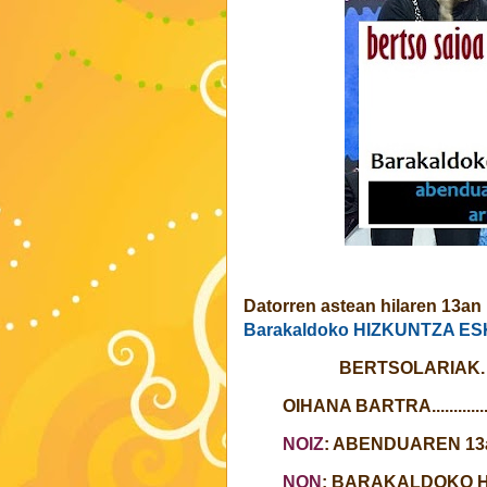
Datorren astean hilaren 13an 
Barakaldoko HIZKUNTZA E
BERTSOLARIAK.
OIHANA BARTRA............
NOIZ
: ABENDUAREN 13an
NON
: BARAKALDOKO H