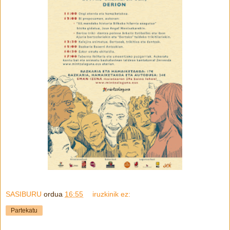
SASIBURU
ordua
16:55
iruzkinik ez:
Partekatu