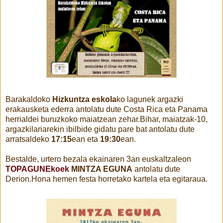
Barakaldoko
Hizkuntza eskola
ko lagunek argazki
erakausketa ederra antolatu dute Costa Rica eta Panama
herrialdei buruzkoko maiatzean zehar.Bihar, maiatzak-10,
argazkilariarekin ibilbide gidatu pare bat antolatu dute
arratsaldeko
17:15
ean eta
19:30
ean.
Bestalde, urtero bezala ekainaren 3an euskaltzaleon
TOPAGUNEkoek
MINTZA EGUNA
antolatu dute
Derion.Hona hemen festa horretako kartela eta egitaraua.