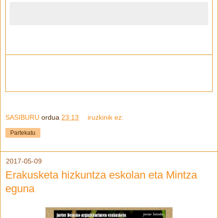
SASIBURU
ordua
23:13
iruzkinik ez:
Partekatu
2017-05-09
Erakusketa hizkuntza eskolan eta Mintza
eguna