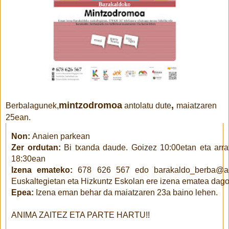
mintzodromoa
,
Berbalagunek,
antolatu dute
maiatzaren
25ean.
Non:
Anaien parkean
Zer ordutan:
Bi txanda daude. Goizez 10:00etan eta arra
18:30ean
Izena emateko:
678 626 567 edo barakaldo_berba@ae
Euskaltegietan eta Hizkuntz Eskolan ere izena ematea dago
Epea:
Izena eman behar da maiatzaren 23a baino lehen.
ANIMA ZAITEZ ETA PARTE HARTU!!