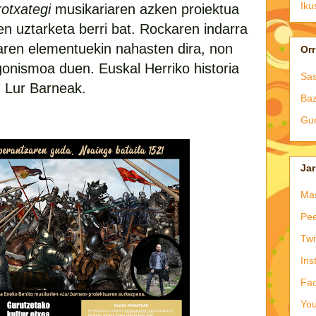
Iku
otxategi
musikariaren azken proiektua
en uztarketa berri bat. Rockaren indarra
karen elementuekin nahasten dira, non
Orr
gonismoa duen. Euskal Herriko historia
Sas
u Lur Barneak.
Baz
Gur
Jar
Ma
Pee
Twi
Ins
Fa
Yo