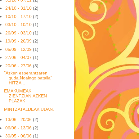
►
24/10 - 31/10
(2)
►
10/10 - 17/10
(2)
►
03/10 - 10/10
(1)
►
26/09 - 03/10
(1)
►
19/09 - 26/09
(2)
►
05/09 - 12/09
(1)
►
27/06 - 04/07
(1)
▼
20/06 - 27/06
(3)
"Azken esperantzaren
guda.Noaingo bataila"
HITZA...
EMAKUMEAK
ZIENTZIAN.AZKEN
PLAZAK
MINTZATALDEAK UDAN.
►
13/06 - 20/06
(2)
►
06/06 - 13/06
(2)
►
30/05 - 06/06
(1)