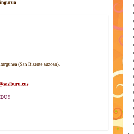
ingurua
urgunea (San Bizente auzoan).
@sasiburu.eus
DU!!
►