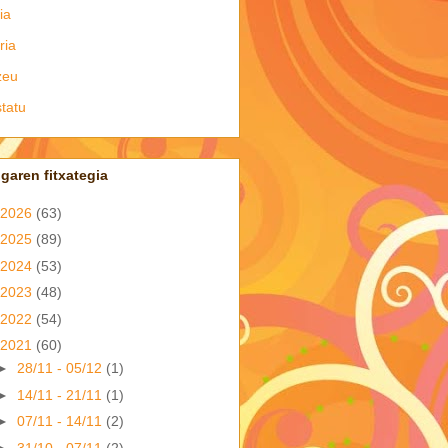
ia
ria
zeu
tatu
garen fitxategia
2026
(63)
2025
(89)
2024
(53)
2023
(48)
2022
(54)
2021
(60)
►
28/11 - 05/12
(1)
►
14/11 - 21/11
(1)
►
07/11 - 14/11
(2)
►
31/10 - 07/11
(2)