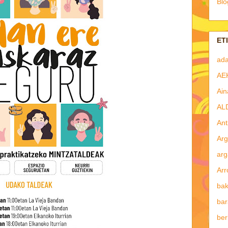
Blo
ET
ad
AE
Ain
AL
Ant
Arg
arg
Arr
bak
bar
ber