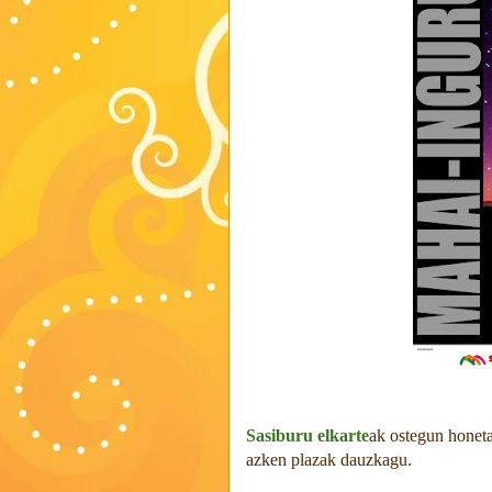
Sasiburu elkarte
ak ostegun honet
azken plazak dauzkagu.