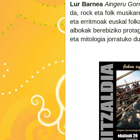
Lur Barnea
Aingeru Gorr
da, rock eta folk musikar
eta erritmoak euskal fol
albokak berebiziko prota
eta mitologia jorratuko d