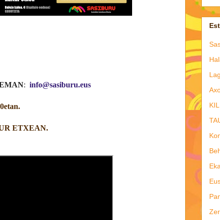
Es
Sas
Hal
Lag
 EMAN
:
info@sasiburu.eus
Axo
KIL
etan.
TA
UR ETXEAN.
Kon
Beh
Eka
Eus
Pan
Zer