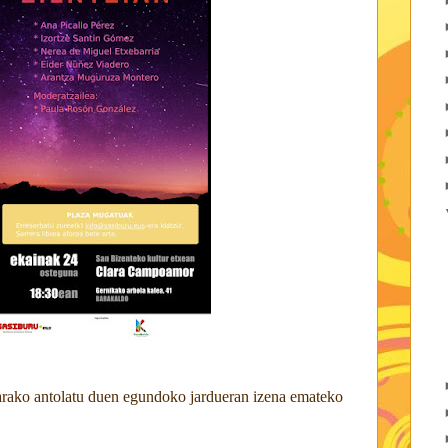
arako
antolatu duen egundoko jardueran izena emateko