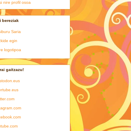
si nire profil osoa
i bereziak
iburu Saria
kide egin
e logotipoa
rai gaitzazu!
stodon.eus
rtube.eus
tter.com
tagram.com
cebook.com
utube.com