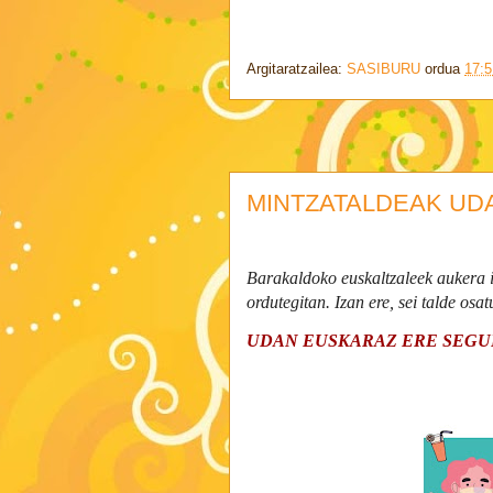
Argitaratzailea:
SASIBURU
ordua
17:5
MINTZATALDEAK UD
Barakaldoko euskaltzaleek aukera 
ordutegitan. Izan ere, sei talde osat
UDAN EUSKARAZ ERE SEGU