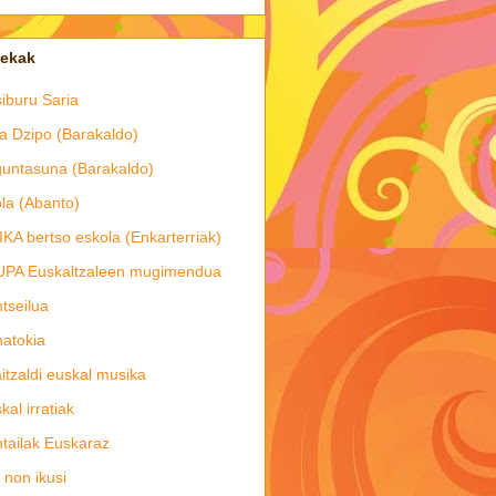
tekak
iburu Saria
a Dzipo (Barakaldo)
untasuna (Barakaldo)
la (Abanto)
IKA bertso eskola (Enkarterriak)
UPA Euskaltzaleen mugimendua
tseilua
atokia
itzaldi euskal musika
kal irratiak
tailak Euskaraz
 non ikusi