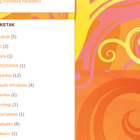
g honetara harpidetu
IKETAK
axkak
(5)
K
(2)
ara
(1)
DIZKARIA
(1)
zerkia
(12)
azki-lehiaketa
(4)
azkia
(2)
ontegi
(1)
arrizketa
(1)
akaldo
(6)
baizu
(1)