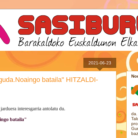
2021-06-23
Nor
guda.Noaingo bataila" HITZALDI-
 jarduera interesgarria antolatu du.
da.
Tal
ingo bataila"
pro
Gur
baz