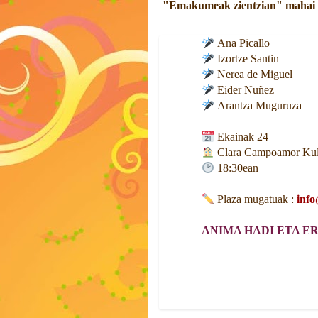
"Emakumeak zientzian" mahai 
Ana Picallo
Izortze Santin
Nerea de Miguel
Eider Nuñez
Arantza Muguruza
Ekainak 24
Clara Campoamor Kult
18:30ean
Plaza mugatuak :
info
ANIMA HADI ETA ER