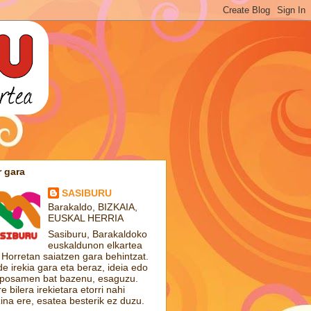
 gara
SASIBURU
Barakaldo, BIZKAIA,
EUSKAL HERRIA
Sasiburu, Barakaldoko
euskaldunon elkartea
 Horretan saiatzen gara behintzat.
de irekia gara eta beraz, ideia edo
posamen bat bazenu, esaguzu.
e bilera irekietara etorri nahi
ina ere, esatea besterik ez duzu.