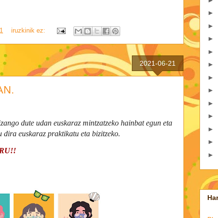
►
►
1
iruzkinik ez:
►
►
2021-06-21
►
►
AN.
►
►
►
izango dute udan euskaraz mintzatzeko hainbat egun eta
►
u dira euskaraz praktikatu eta bizitzeko.
►
RU!!
►
Har