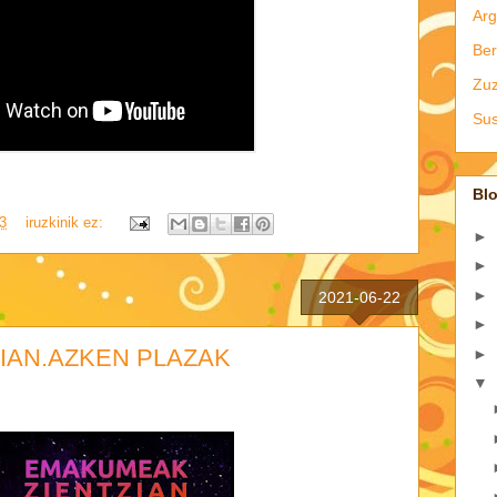
Arg
Ber
Zu
Sus
Blo
3
iruzkinik ez:
►
►
►
2021-06-22
►
IAN.AZKEN PLAZAK
►
▼