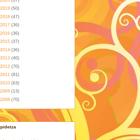
2019
(50)
2018
(47)
2017
(36)
2016
(36)
2015
(37)
2014
(36)
2013
(40)
2012
(70)
2011
(81)
2010
(63)
2009
(13)
2008
(70)
pidetza