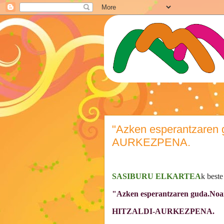
"Azken esperantzaren 
AURKEZPENA.
SASIBURU ELKARTEA
k beste
"Azken esperantzaren guda.Noa
HITZALDI-AURKEZPENA.