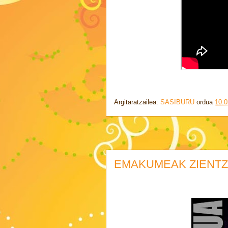
Argitaratzailea:
SASIBURU
ordua
10:0
EMAKUMEAK ZIENTZ