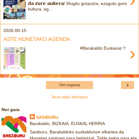
𝗱𝗮 𝘇𝘂𝗿𝗲 𝗮𝘂𝗸𝗲𝗿𝗮! Mugitu gorputza, ezagutu gure
kultura, eg...
2026-06-15
ASTE HONETAKO AGENDA
›
#Barakaldo Euskaraz !!
›
Orri nagusia
Ikusi web-bertsioa
Nor gara
SASIBURU
Barakaldo, BIZKAIA, EUSKAL HERRIA
Sasiburu, Barakaldoko euskaldunon elkartea da.
Horretan saiatzen gara behintzat. Talde irekia gara eta