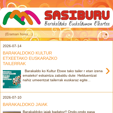
▼
2026-07-14
BARAKALDOKO KULTUR
ETXEETAKO EUSKARAZKO
TAILERRAK
›
Barakaldo ko Kultur Etxee tako tailer r etan izena
emateko! eskaintza zabaldu dute: Helduentzat
nahiz umeentzat tailerrak euskaraz egite...
2026-07-10
BARAKALDOKO JAIAK
Barakaldoko jaiak badatoz!! Ondo-ondo pasa