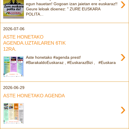
›
egun hauetan! Gogoan izan jaietan ere euskaraz!!
Geure leloak dioenez: " ZURE EUSKARA
POLITA...
2026-07-06
ASTE HONETAKO
AGENDA.UZTAILAREN 6TIK
12RA.
›
Aste honetako #agenda prest!
#BarakaldoEuskaraz , #EuskarazBizi , #Euskara
2026-06-29
ASTE HONETAKO AGENDA
›