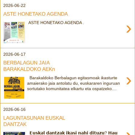
2026-06-22
ASTE HONETAKO AGENDA
›
ASTE HONETAKO AGENDA .
2026-06-17
BERBALAGUN JAIA
BARAKALDOKO AEKn
›
Barakaldoko Berbalagun egitasmoak ikasturte
amaierako jaia antolatu du, euskararen inguruan
sortutako komunitatea elkartu eta ospatzeko....
2026-06-16
LAGUNTASUNAN EUSKAL
DANTZAK
›
𝗘𝘂𝘀𝗸𝗮𝗹 𝗱𝗮𝗻𝘁𝘇𝗮𝗸 𝗶𝗸𝗮𝘀𝗶 𝗻𝗮𝗵𝗶 𝗱𝗶𝘁𝘂𝘇𝘂? 𝗛𝗮𝘂