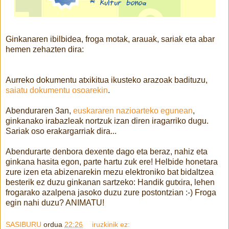
Ginkanaren ibilbidea, froga motak, arauak, sariak eta abar
hemen zehazten dira:
Aurreko dokumentu atxikitua ikusteko arazoak badituzu,
saiatu dokumentu osoarekin
.
Abenduraren 3an,
euskararen nazioarteko egunean
,
ginkanako irabazleak nortzuk izan diren iragarriko dugu.
Sariak oso erakargarriak dira...
Abendurarte denbora dexente dago eta beraz, nahiz eta
ginkana hasita egon, parte hartu zuk ere! Helbide honetara
zure izen eta abizenarekin mezu elektroniko bat bidaltzea
besterik ez duzu ginkanan sartzeko: Handik gutxira, lehen
frogarako azalpena jasoko duzu zure postontzian :-) Froga
egin nahi duzu? ANIMATU!
SASIBURU
ordua
22:26
iruzkinik ez: