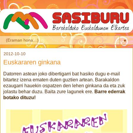
▼
2012-10-10
Euskararen ginkana
Datorren astean joko dibertigarri bat hasiko dugu e-mail
bitartez izena ematen duten guztien artean. Barakaldon
ezaugarri hauekin ospatzen den lehen ginkana da eta zuk
jolastu behar duzu. Baita zure lagunek ere.
Barre ederrak
botako dituzu!