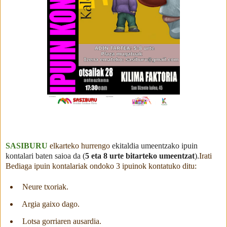
SASIBURU
elkarteko hurrengo
ekitaldia umeentzako ipuin
kontalari baten saioa da (
5 eta 8 urte bitarteko umeentzat
).
Irati
Bediaga ipuin kontalariak ondoko 3 ipuinok kontatuko ditu:
Neure txoriak.
Argia gaixo dago.
Lotsa gorriaren ausardia.