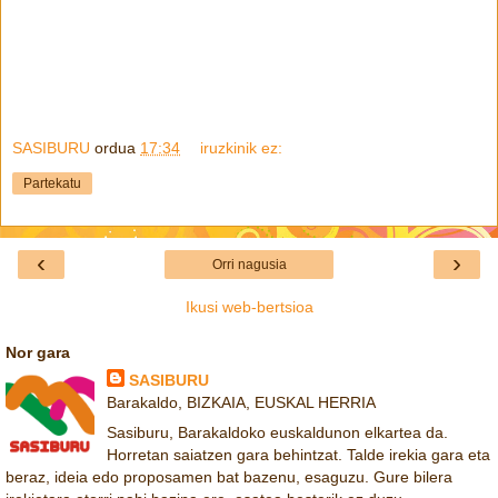
SASIBURU
ordua
17:34
iruzkinik ez:
Partekatu
‹
›
Orri nagusia
Ikusi web-bertsioa
Nor gara
SASIBURU
Barakaldo, BIZKAIA, EUSKAL HERRIA
Sasiburu, Barakaldoko euskaldunon elkartea da.
Horretan saiatzen gara behintzat. Talde irekia gara eta
beraz, ideia edo proposamen bat bazenu, esaguzu. Gure bilera