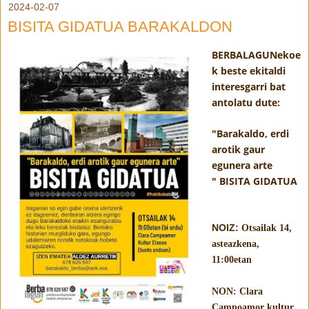
2024-02-07
BISITA GIDATUA BARAKALDON
BERBALAGUNekoe
k beste ekitaldi
interesgarri bat
antolatu dute:
"Barakaldo, erdi
arotik gaur
egunera arte
"
BISITA GIDATUA
NOIZ:
Otsailak 14,
asteazkena,
11:00etan
NON
: Clara
Campoamor kultur