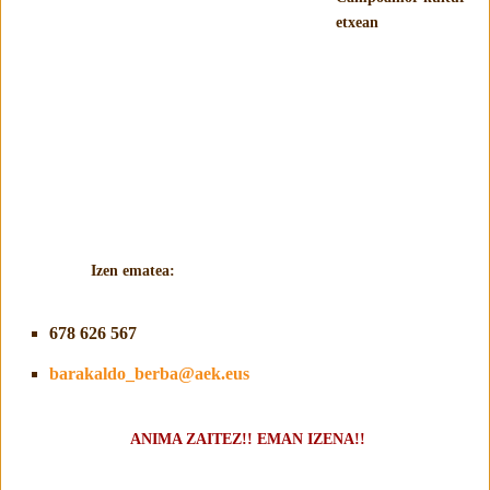
etxean
Izen ematea:
678 626 567
barakaldo_berba@aek.eus
ANIMA ZAITEZ!! EMAN IZENA!!