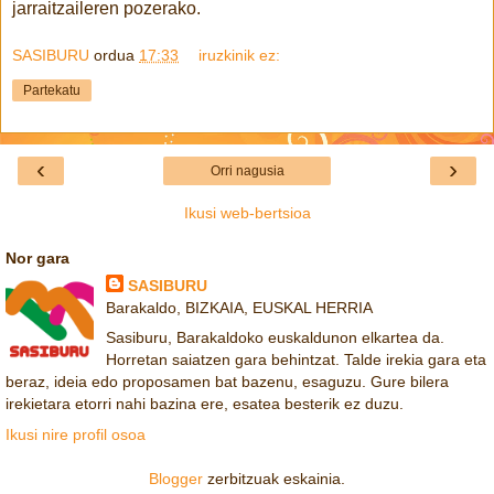
jarraitzaileren pozerako.
SASIBURU
ordua
17:33
iruzkinik ez:
Partekatu
‹
›
Orri nagusia
Ikusi web-bertsioa
Nor gara
SASIBURU
Barakaldo, BIZKAIA, EUSKAL HERRIA
Sasiburu, Barakaldoko euskaldunon elkartea da.
Horretan saiatzen gara behintzat. Talde irekia gara eta
beraz, ideia edo proposamen bat bazenu, esaguzu. Gure bilera
irekietara etorri nahi bazina ere, esatea besterik ez duzu.
Ikusi nire profil osoa
Blogger
zerbitzuak eskainia.