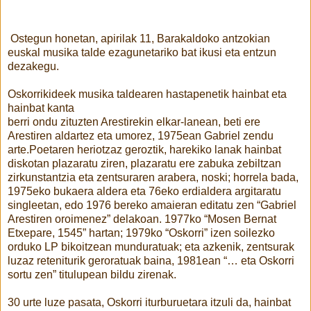
Ostegun honetan, apirilak 11, Barakaldoko antzokian
euskal musika talde ezagunetariko bat ikusi eta entzun
dezakegu.
Oskorrikideek
musika taldearen hastapenetik hainbat eta
hainbat kanta
berri ondu zituzten Arestirekin elkar-lanean, beti ere
Arestiren aldartez eta umorez, 1975ean Gabriel zendu
arte.
Poetaren heriotzaz geroztik, harekiko lanak hainbat
diskotan plazaratu ziren, plazaratu
ere zabuka zebiltzan
zirkunstantzia eta zentsuraren arabera, noski; horrela bada,
1975eko bukaera aldera eta 76eko erdialdera argitaratu
singleetan, edo 1976 bereko amaieran editatu zen “Gabriel
Arestiren oroimenez” delakoan. 1977ko “Mosen Bernat
Etxepare, 1545” hartan; 1979ko “Oskorri” izen soilezko
orduko LP bikoitzean munduratuak; eta azkenik, zentsurak
luzaz reteniturik geroratuak baina, 1981ean “… eta Oskorri
sortu zen” titulupean bildu zirenak.
30 urte luze pasata, Oskorri iturburuetara itzuli da, hainbat