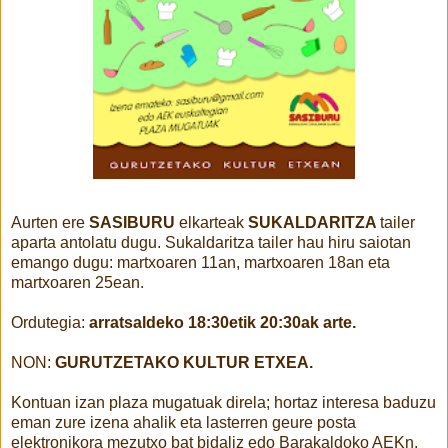
Aurten ere
SASIBURU
elkarteak
SUKALDARITZA
tailer
aparta antolatu dugu. Sukaldaritza tailer hau hiru saiotan
emango dugu: martxoaren 11an, martxoaren 18an eta
martxoaren 25ean.
Ordutegia:
arratsaldeko 18:30etik 20:30ak arte.
NON:
GURUTZETAKO KULTUR ETXEA.
Kontuan izan plaza mugatuak direla; hortaz interesa baduzu
eman zure izena ahalik eta lasterren geure posta
elektronikora mezutxo bat bidaliz edo Barakaldoko AEKn.