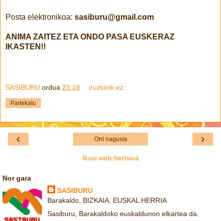
Posta elektronikoa:
sasiburu@gmail.com
ANIMA ZAITEZ ETA ONDO PASA EUSKERAZ
IKASTEN!!
SASIBURU
ordua
23:18
iruzkinik ez:
Partekatu
‹
›
Orri nagusia
Ikusi web-bertsioa
Nor gara
SASIBURU
Barakaldo, BIZKAIA, EUSKAL HERRIA
Sasiburu, Barakaldoko euskaldunon elkartea da.