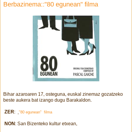
Berbazinema::"80 egunean" filma
Bihar azaroaren 17, osteguna, euskal zinemaz gozatzeko
beste aukera bat izango dugu Barakaldon.
ZER
:
"80 egunean" filma
NON
: San Bizenteko kultur etxean,