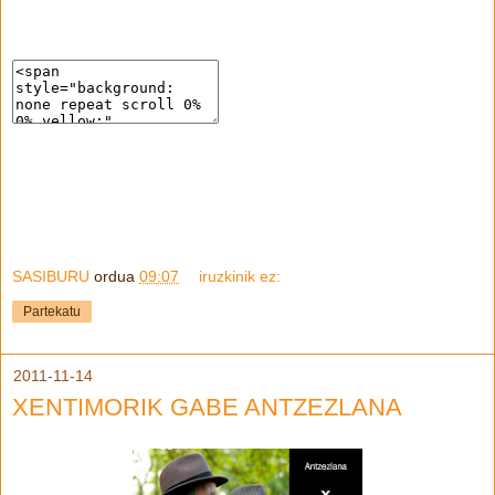
SASIBURU
ordua
09:07
iruzkinik ez:
Partekatu
2011-11-14
XENTIMORIK GABE ANTZEZLANA