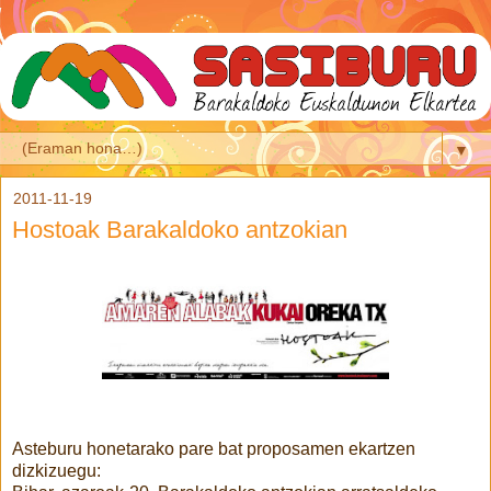
▼
2011-11-19
Hostoak Barakaldoko antzokian
Asteburu honetarako pare bat proposamen ekartzen
dizkizuegu: