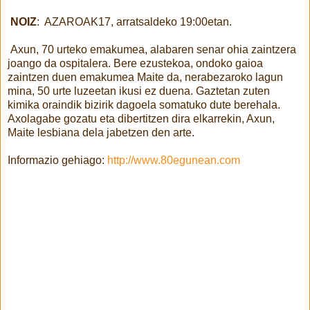
NOIZ
: AZAROAK17, arratsaldeko 19:00etan.
Axun, 70 urteko emakumea, alabaren senar ohia zaintzera
joango da ospitalera. Bere ezustekoa, ondoko gaioa
zaintzen duen emakumea Maite da, nerabezaroko lagun
mina, 50 urte luzeetan ikusi ez duena. Gaztetan zuten
kimika oraindik bizirik dagoela somatuko dute berehala.
Axolagabe gozatu eta dibertitzen dira elkarrekin, Axun,
Maite lesbiana dela jabetzen den arte.
Informazio gehiago:
http://www.80egunean.com