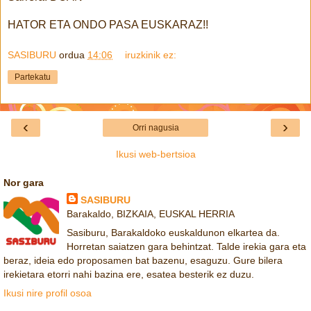
HATOR ETA ONDO PASA EUSKARAZ!!
SASIBURU
ordua
14:06
iruzkinik ez:
Partekatu
‹
›
Orri nagusia
Ikusi web-bertsioa
Nor gara
SASIBURU
Barakaldo, BIZKAIA, EUSKAL HERRIA
Sasiburu, Barakaldoko euskaldunon elkartea da.
Horretan saiatzen gara behintzat. Talde irekia gara eta
beraz, ideia edo proposamen bat bazenu, esaguzu. Gure bilera
irekietara etorri nahi bazina ere, esatea besterik ez duzu.
Ikusi nire profil osoa