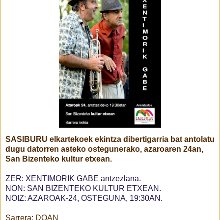
SASIBURU elkartekoek ekintza dibertigarria bat antolatu
dugu datorren asteko ostegunerako, azaroaren 24an,
San Bizenteko kultur etxean.
ZER: XENTIMORIK GABE antzezlana.
NON: SAN BIZENTEKO KULTUR ETXEAN.
NOIZ: AZAROAK-24, OSTEGUNA, 19:30AN.
Sarrera: DOAN