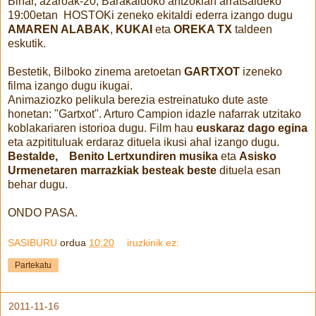
Bihar, azaroak-20, Barakaldoko antzokian arratsaldeko
19:00etan HOSTOKi zeneko ekitaldi ederra izango dugu
AMAREN ALABAK
,
KUKAI
eta
OREKA TX
taldeen
eskutik.
Bestetik, Bilboko zinema aretoetan
GARTXOT
izeneko
filma izango dugu ikugai.
Animaziozko pelikula berezia estreinatuko dute aste
honetan:
"Gartxot". Arturo Campion idazle nafarrak utzitako
koblakariaren istorioa dugu. Film hau
euskaraz dago egina
eta azpitituluak erdaraz dituela ikusi ahal izango dugu.
Bestalde, Benito Lertxundiren musika
eta
Asisko
Urmenetaren marrazkiak
besteak beste
dituela esan
behar dugu.
ONDO PASA.
SASIBURU
ordua
10:20
iruzkinik ez:
Partekatu
2011-11-16