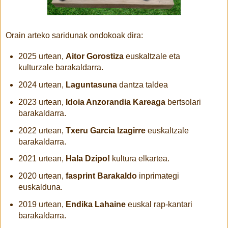
Orain arteko saridunak ondokoak dira:
2025 urtean,
Aitor Gorostiza
euskaltzale eta
kulturzale barakaldarra.
2024 urtean,
Laguntasuna
dantza taldea
2023 urtean,
Idoia Anzorandia Kareaga
bertsolari
barakaldarra.
2022 urtean,
Txeru Garcia Izagirre
euskaltzale
barakaldarra.
2021 urtean,
Hala Dzipo!
kultura elkartea.
2020 urtean,
fasprint Barakaldo
inprimategi
euskalduna.
2019 urtean,
Endika Lahaine
euskal rap-kantari
barakaldarra.