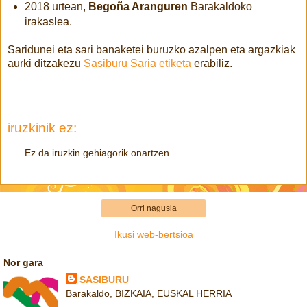
2018 urtean,
Begoña Aranguren
Barakaldoko
irakaslea.
Saridunei eta sari banaketei buruzko azalpen eta argazkiak
aurki ditzakezu
Sasiburu Saria etiketa
erabiliz.
iruzkinik ez:
Ez da iruzkin gehiagorik onartzen.
Orri nagusia
Ikusi web-bertsioa
Nor gara
SASIBURU
Barakaldo, BIZKAIA, EUSKAL HERRIA