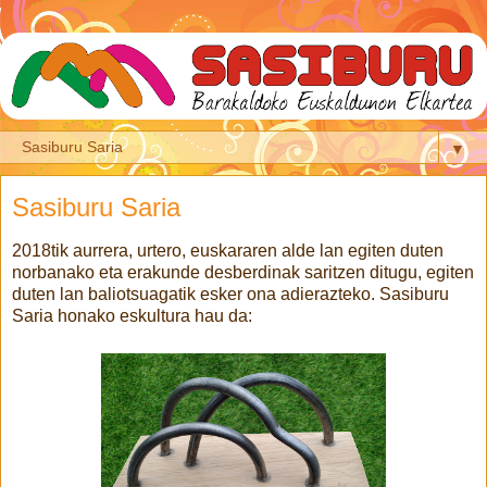
▼
Sasiburu Saria
2018tik aurrera, urtero, euskararen alde lan egiten duten
norbanako eta erakunde desberdinak saritzen ditugu, egiten
duten lan baliotsuagatik esker ona adierazteko. Sasiburu
Saria honako eskultura hau da: