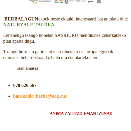
BERBALAGUN
ekoek beste ekitaldi interesgarri bat antolatu dute
NATURZALE TALDEA.
Lehenengo txango honetan SASIBURU mendikatea zeharkatzeko
plan aparta dugu.
Txango horretan parte hartzeko oinetako eta arropa egokiak
eramatea beharrezkoa da, baita ura eta otartekoa ere.
Izen ematea:
678 626 567
barakaldo_berba@aek.eus
ANIMA ZAITEZ!! EMAN IZENA!!