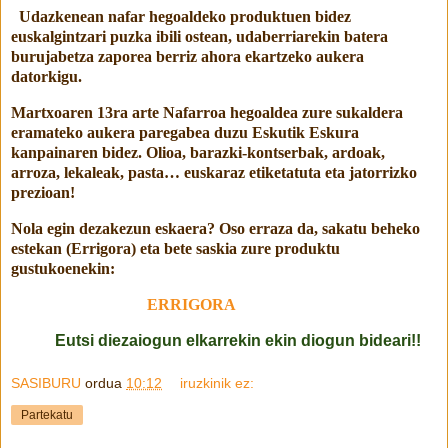
Udazkenean nafar hegoaldeko produktuen bidez
euskalgintzari puzka ibili ostean, udaberriarekin batera
burujabetza zaporea berriz ahora ekartzeko aukera
datorkigu.
Martxoaren 13ra arte Nafarroa hegoaldea zure sukaldera
eramateko aukera paregabea duzu Eskutik Eskura
kanpainaren bidez. Olioa, barazki-kontserbak, ardoak,
arroza, lekaleak, pasta… euskaraz etiketatuta eta jatorrizko
prezioan!
Nola egin dezakezun eskaera? Oso erraza da, sakatu beheko
estekan (Errigora) eta bete saskia zure produktu
gustukoenekin:
ERRIGORA
Eutsi diezaiogun elkarrekin ekin diogun bideari!!
SASIBURU
ordua
10:12
iruzkinik ez:
Partekatu