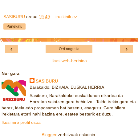
SASIBURU
ordua
19:49
iruzkinik ez:
Partekatu
‹
›
Orri nagusia
Ikusi web-bertsioa
Nor gara
SASIBURU
Barakaldo, BIZKAIA, EUSKAL HERRIA
Sasiburu, Barakaldoko euskaldunon elkartea da.
Horretan saiatzen gara behintzat. Talde irekia gara eta
beraz, ideia edo proposamen bat bazenu, esaguzu. Gure bilera
irekietara etorri nahi bazina ere, esatea besterik ez duzu.
Ikusi nire profil osoa
Blogger
zerbitzuak eskainia.