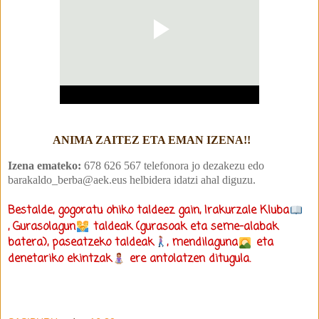
ANIMA ZAITEZ ETA EMAN IZENA!!
Izena emateko:
678 626 567 telefonora jo dezakezu edo
barakaldo_berba@aek.eus helbidera idatzi ahal diguzu.
Bestalde, gogoratu ohiko taldeez gain,
Irakurzale Kluba
,
Gurasolagun
taldeak (gurasoak eta seme-alabak
batera),
paseatzeko
taldeak
,
mendilaguna
eta
denetariko
ekintzak
ere antolatzen ditugula.