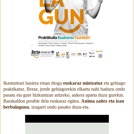
Ikasturteari hasiera eman diogu
euskaraz mintzatuz
eta gehiago
praktikatuz. Beraz, jende gehiagorekin elkartu nahi baduzu ondo
pasatu eta gure hizkuntzan aritzeko, aukera aparta duzu gurekin.
Barakaldon posible dela euskaraz egitea.
Anima zaitez eta izan
berbalaguna
, izugarri ondo pasako duzu-eta.