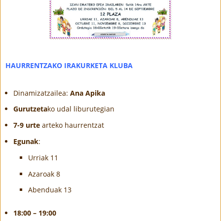
HAURRENTZAKO IRAKURKETA KLUBA
Dinamizatzailea:
Ana Apika
Gurutzeta
ko udal liburutegian
7-9 urte
arteko haurrentzat
Egunak
:
Urriak 11
Azaroak 8
Abenduak 13
18:00 – 19:00