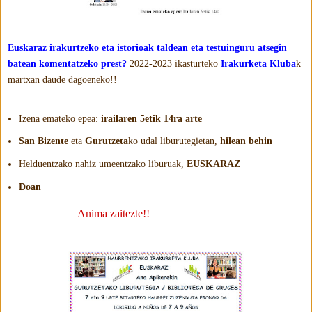
Euskaraz irakurtzeko eta istorioak taldean eta testuinguru atsegin
batean komentatzeko prest?
2022-2023 ikasturteko
Irakurketa Kluba
k
martxan daude dagoeneko!!
Izena emateko epea:
irailaren 5etik 14ra arte
San Bizente
eta
Gurutzeta
ko udal liburutegietan,
hilean behin
Helduentzako nahiz umeentzako liburuak,
EUSKARAZ
Doan
Anima zaitezte!!