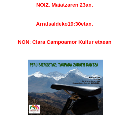
NOIZ
:
M
a
iatzaren
23an
.
A
rratsaldeko
19:30etan.
NON
:
Clara Campoamor Kultur etxean