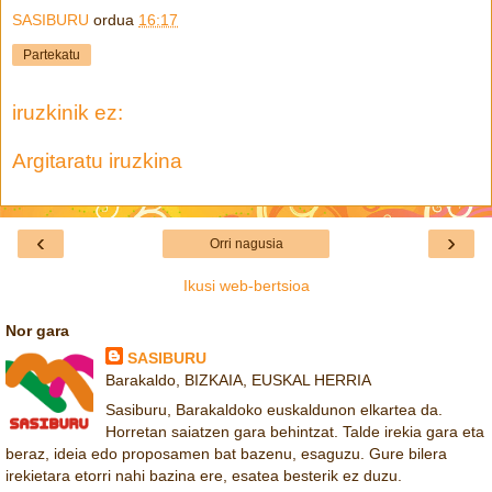
SASIBURU
ordua
16:17
Partekatu
iruzkinik ez:
Argitaratu iruzkina
‹
›
Orri nagusia
Ikusi web-bertsioa
Nor gara
SASIBURU
Barakaldo, BIZKAIA, EUSKAL HERRIA
Sasiburu, Barakaldoko euskaldunon elkartea da.
Horretan saiatzen gara behintzat. Talde irekia gara eta
beraz, ideia edo proposamen bat bazenu, esaguzu. Gure bilera
irekietara etorri nahi bazina ere, esatea besterik ez duzu.