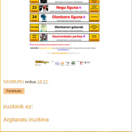
SASIBURU
ordua
18:22
Partekatu
iruzkinik ez:
Argitaratu iruzkina