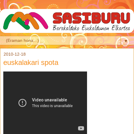
▼
2010-12-18
euskalakari spota