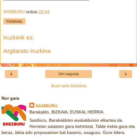
SASIBURU
ordua
10:44
Partekatu
iruzkinik ez:
Argitaratu iruzkina
‹
›
Orri nagusia
Ikusi web-bertsioa
Nor gara
SASIBURU
Barakaldo, BIZKAIA, EUSKAL HERRIA
Sasiburu, Barakaldoko euskaldunon elkartea da.
Horretan saiatzen gara behintzat. Talde irekia gara eta
beraz, ideia edo proposamen bat bazenu, esaguzu. Gure bilera