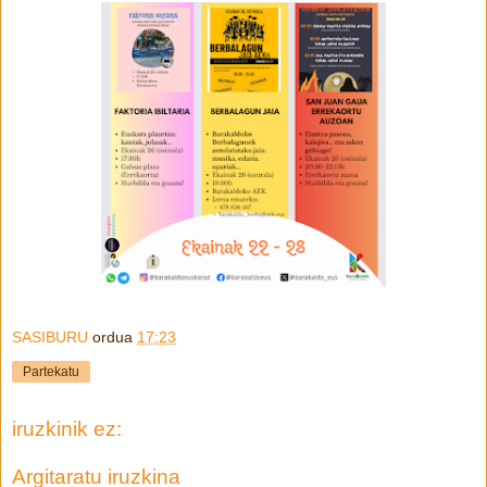
SASIBURU
ordua
17:23
Partekatu
iruzkinik ez:
Argitaratu iruzkina