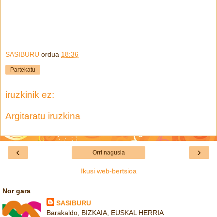
SASIBURU
ordua
18:36
Partekatu
iruzkinik ez:
Argitaratu iruzkina
‹
›
Orri nagusia
Ikusi web-bertsioa
Nor gara
SASIBURU
Barakaldo, BIZKAIA, EUSKAL HERRIA