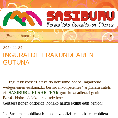
▼
2024-11-29
INGURALDE ERAKUNDEAREN
GUTUNA
Inguraldekoek "Barakaldo kontsumo bonoa iragartzeko
webgunearen euskarazko bertsio inkonpetentea" argitaratu zutela
eta
SASIBURU
ELKARTEAK
gure kexa adierazi genion
Barakaldoko udaleko erakunde horri.
Gertaera honen ondorioz, honako hauxe exijitu egin genion:
1.- Barkamen publikoa bi hizkuntza ofizialetako baten erabilera