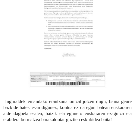
Inguraldek emandako erantzuna ontzat jotzen dugu, baina geure
bazkide batek esan digunez, kontua ez da egun batean euskararen
alde dagoela esatea, baizik eta egunero euskararen ezagutza eta
erabilera bermatzea barakaldotar guztien eskubidea baita!