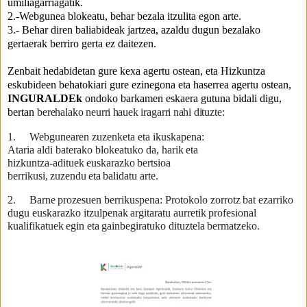
umiliagarriagatik.
2.-Webgunea blokeatu, behar bezala itzulita egon arte.
3.- Behar diren baliabideak jartzea, azaldu dugun bezalako
gertaerak berriro gerta ez daitezen.
Zenbait hedabidetan gure kexa agertu ostean, eta Hizkuntza
eskubideen behatokiari gure ezinegona eta haserrea agertu ostean,
INGURALDEk
ondoko barkamen eskaera gutuna bidali digu,
bertan
berehalako
neurri
hauek
iragarri
nahi
dituzte:
1.
Webgunearen zuzenketa eta ikuskapena:
Ataria aldi baterako blokeatuko da, harik
eta
hizkuntza-adituek
euskarazko
bertsioa
berrikusi,
zuzendu
eta
balidatu
arte.
2.
Barne
prozesuen
berrikuspena:
Protokolo
zorrotz
bat
ezarriko
dugu
euskarazko itzulpenak
argitaratu
aurretik
profesional
kualifikatuek
egin
eta
gainbegiratuko dituztela
bermatzeko.