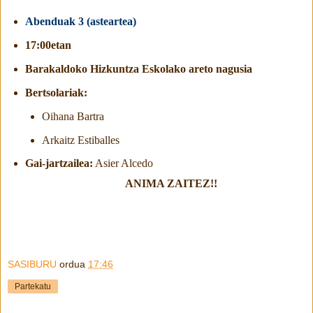
Abenduak 3 (asteartea)
17:00etan
Barakaldoko Hizkuntza Eskolako areto nagusia
Bertsolariak:
Oihana Bartra
Arkaitz Estiballes
Gai-jartzailea:
Asier Alcedo
ANIMA ZAITEZ!!
SASIBURU
ordua
17:46
Partekatu