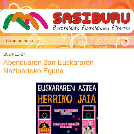
▼
2024-11-27
Abenduaren 3an Euskararen
Nazioarteko Eguna