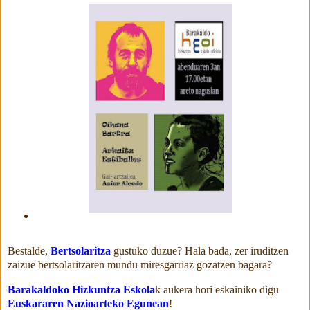
Bestalde,
Bertsolaritza
gustuko duzue? Hala bada, zer iruditzen
zaizue bertsolaritzaren mundu miresgarriaz gozatzen bagara?
Barakaldoko Hizkuntza Eskola
k aukera hori eskainiko digu
Euskararen Nazioarteko Egunean
!