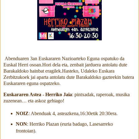
Abenduaren 3an Euskararen Nazioarteko Eguna ospatuko da
Euskal Herri osoan.Hori dela eta, zenbait jarduera antolatu dute
Barakaldoko hainbat eragilek.Hasteko, Udaleko Euskara
Zerbitzukoek jai aparta antolatu dute Barakaldoko gazteekin batera
Euskararen eguna ospatzeko.
Euskararen Astea - Herriko Jaia
: pintxadak, raperoak, musika
zuzenean… eta askoz gehiago!
NOIZ
: Abenduak 4, asteazkena,16:30etik 20:30era.
NON
: Herriko Plazan (euria badago, Lasesarreko
frontoian).