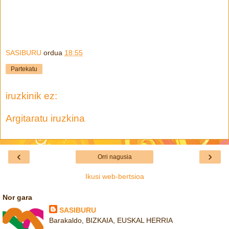
SASIBURU
ordua
18:55
Partekatu
iruzkinik ez:
Argitaratu iruzkina
‹
›
Orri nagusia
Ikusi web-bertsioa
Nor gara
SASIBURU
Barakaldo, BIZKAIA, EUSKAL HERRIA