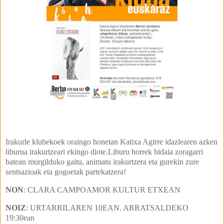
Irakurle klubekoek oraingo honetan Katixa Agirre idazlearen azken
liburua irakurtzeari ekingo diote.Liburu horrek bidaia zoragarri
batean murgilduko gaitu, animatu irakurtzera eta gurekin zure
sentsazioak eta gogoetak partekatzera!
NON
: CLARA CAMPOAMOR KULTUR ETXEAN
NOIZ
: URTARRILAREN 10EAN. ARRATSALDEKO
19:30ean