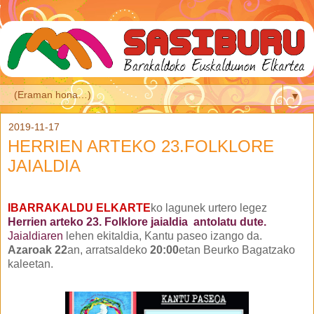
▼
2019-11-17
HERRIEN ARTEKO 23.FOLKLORE
JAIALDIA
IBARRAKALDU ELKARTE
ko lagunek urtero legez
Herrien arteko 23. Folklore
jaialdia antolatu dute.
Jaialdiaren
lehen
ekitaldia, Kantu paseo izango da.
Azaroak 22
an, arratsaldeko
20:00
etan Beurko Bagatzako
kaleetan.