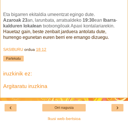
Eta bigarren ekitaldia umeentzat egingo dute.
Azaroak 23
an, larunbata, arratsaldeko
19:30
ean
Ibarra
-
kalduren lokalean
txotxongiloak Apaxi kontalariarekin.
Hauetaz gain, beste zenbait jarduera antolatu dute,
hurrengo egunetan euren berri ere emango dizuegu.
SASIBURU
ordua
18:12
Partekatu
iruzkinik ez:
Argitaratu iruzkina
‹
›
Orri nagusia
Ikusi web-bertsioa