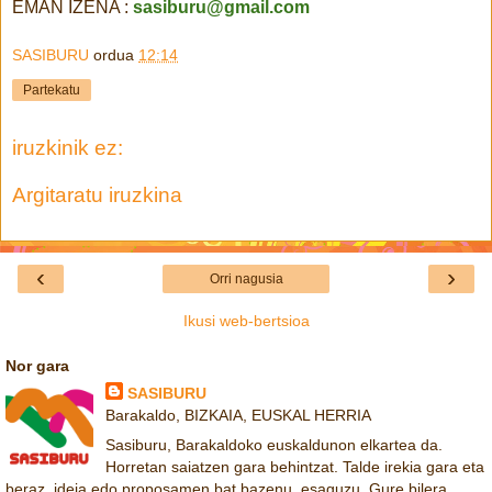
EMAN IZENA :
sasiburu@gmail.com
SASIBURU
ordua
12:14
Partekatu
iruzkinik ez:
Argitaratu iruzkina
‹
›
Orri nagusia
Ikusi web-bertsioa
Nor gara
SASIBURU
Barakaldo, BIZKAIA, EUSKAL HERRIA
Sasiburu, Barakaldoko euskaldunon elkartea da.
Horretan saiatzen gara behintzat. Talde irekia gara eta
beraz, ideia edo proposamen bat bazenu, esaguzu. Gure bilera