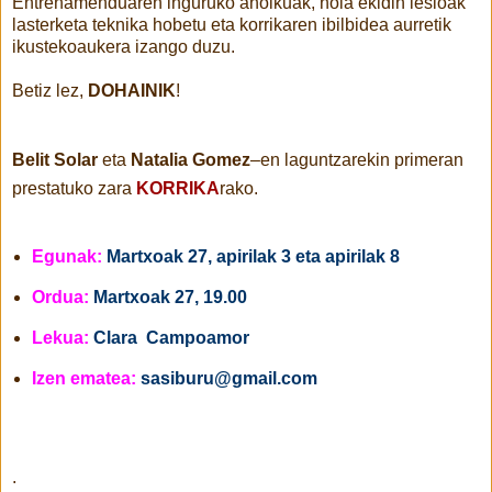
Entrenamenduaren inguruko aholkuak, nola ekidin lesioak
lasterketa teknika hobetu eta korrikaren ibilbidea aurretik
ikusteko
aukera izango
duzu.
Betiz lez,
DOHAINIK
!
Belit Solar
eta
Natalia Gomez
–en laguntzarekin primeran
prestatuko zara
KORRIKA
rako.
Egunak:
Martxoak 27, apirilak 3 eta apirilak 8
Ordua:
Martxoak 27, 19.00
Lekua:
Clara Campoamor
Izen ematea:
sasiburu@gmail.com
.