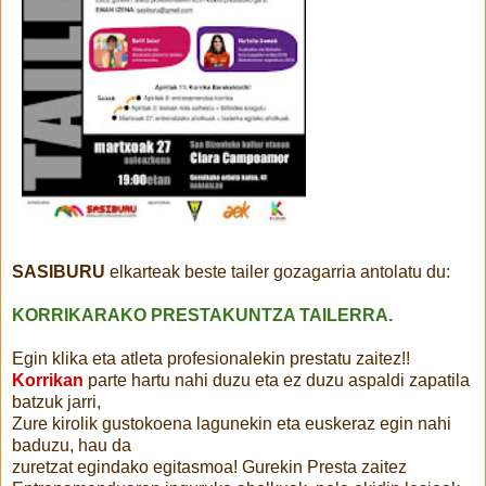
SASIBURU
elkarteak beste tailer gozagarria antolatu du:
KORRIKARAKO PRESTAKUNTZA TAILERRA.
Egin klika eta atleta profesionalekin prestatu
zaitez!!
Korrikan
parte hartu nahi duzu eta ez duzu aspaldi zapatila
batzuk jarri,
Zure kirolik gustokoena lagunekin eta euskeraz egin nahi
baduzu, hau da
zuretzat egindako egitasmoa! Gurekin Presta zaitez