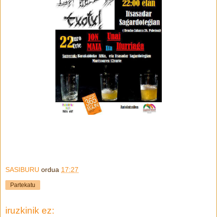
SASIBURU
ordua
17:27
Partekatu
iruzkinik ez: