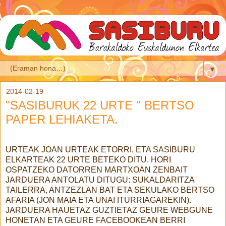
▼
2014-02-19
"SASIBURUK 22 URTE " BERTSO
PAPER LEHIAKETA.
URTEAK JOAN URTEAK ETORRI, ETA SASIBURU
ELKARTEAK 22 URTE BETEKO DITU. HORI
OSPATZEKO DATORREN MARTXOAN ZENBAIT
JARDUERA ANTOLATU DITUGU: SUKALDARITZA
TAILERRA, ANTZEZLAN BAT ETA SEKULAKO BERTSO
AFARIA (JON MAIA ETA UNAI ITURRIAGAREKIN).
JARDUERA HAUETAZ GUZTIETAZ GEURE WEBGUNE
HONETAN ETA GEURE FACEBOOKEAN BERRI