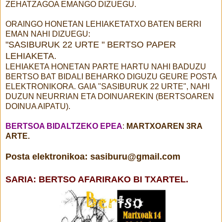
ZEHATZAGOA EMANGO DIZUEGU.
ORAINGO HONETAN LEHIAKETATXO BATEN BERRI
EMAN NAHI DIZUEGU:
"SASIBURUK 22 URTE " BERTSO PAPER
LEHIAKETA.
LEHIAKETA HONETAN PARTE HARTU NAHI BADUZU
BERTSO BAT BIDALI BEHARKO DIGUZU GEURE POSTA
ELEKTRONIKORA. GAIA "SASIBURUK 22 URTE", NAHI
DUZUN NEURRIAN ETA DOINUAREKIN (BERTSOAREN
DOINUA AIPATU).
BERTSOA BIDALTZEKO EPEA
:
MARTXOAREN 3RA
ARTE.
Posta elektronikoa: sasiburu@gmail.com
SARIA: BERTSO AFARIRAKO BI TXARTEL.