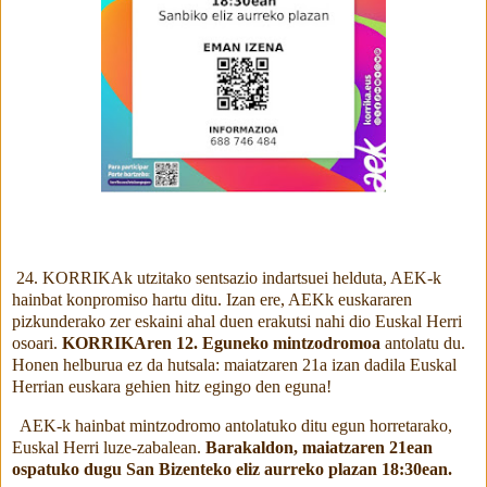
24. KORRIKAk utzitako sentsazio indartsuei helduta, AEK-k
hainbat konpromiso hartu ditu. Izan ere, AEKk euskararen
pizkunderako zer eskaini ahal duen erakutsi nahi dio Euskal Herri
osoari.
KORRIKAren 12. Eguneko mintzodromoa
antolatu du.
Honen helburua ez da hutsala: maiatzaren 21a izan dadila Euskal
Herrian euskara gehien hitz egingo den eguna!
AEK-k hainbat mintzodromo antolatuko ditu egun horretarako,
Euskal Herri luze-zabalean.
Barakaldon, maiatzaren 21ean
ospatuko dugu San Bizenteko eliz aurreko plazan 18:30ean.