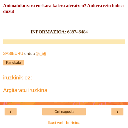
Animatuko zara euskara kalera ateratzen? Aukera ezin hobea
duzu!
INFORMAZIOA
: 688746484
SASIBURU
ordua
16:56
Partekatu
iruzkinik ez:
Argitaratu iruzkina
‹
›
Orri nagusia
Ikusi web-bertsioa