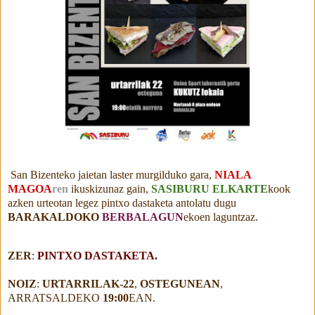
San Bizenteko jaietan laster murgilduko gara,
NIALA
MAGOA
ren
ikuskizunaz gain,
SASIBURU ELKARTE
kook
azken urteotan legez pintxo dastaketa antolatu dugu
BARAKALDOKO
BERBALAGUN
ekoen
laguntzaz.
ZER
:
PINTXO DASTAKETA.
NOIZ
:
URTARRILAK-22
,
OSTEGUNEAN
,
ARRATSALDEKO
19:00
EAN.