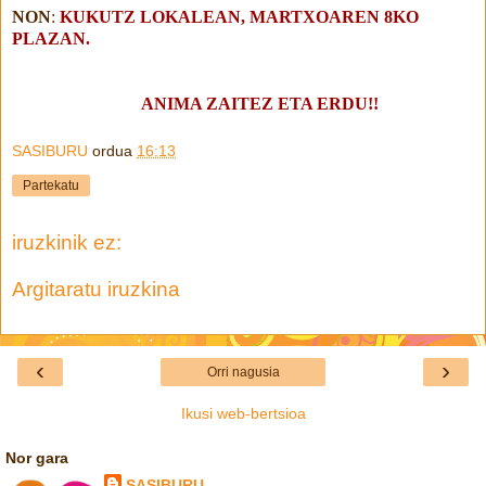
NON
:
KUKUTZ LOKALEAN, MARTXOAREN 8KO
PLAZAN.
ANIMA ZAITEZ ETA ERDU!!
SASIBURU
ordua
16:13
Partekatu
iruzkinik ez:
Argitaratu iruzkina
‹
›
Orri nagusia
Ikusi web-bertsioa
Nor gara
SASIBURU