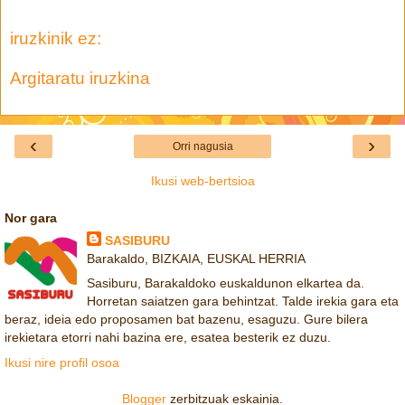
iruzkinik ez:
Argitaratu iruzkina
‹
›
Orri nagusia
Ikusi web-bertsioa
Nor gara
SASIBURU
Barakaldo, BIZKAIA, EUSKAL HERRIA
Sasiburu, Barakaldoko euskaldunon elkartea da.
Horretan saiatzen gara behintzat. Talde irekia gara eta
beraz, ideia edo proposamen bat bazenu, esaguzu. Gure bilera
irekietara etorri nahi bazina ere, esatea besterik ez duzu.
Ikusi nire profil osoa
Blogger
zerbitzuak eskainia.