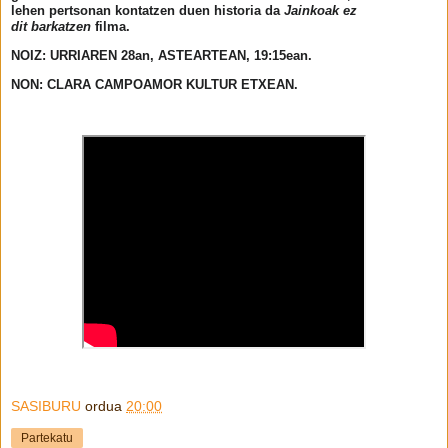
lehen pertsonan kontatzen duen historia da
Jainkoak ez
dit
barkatzen
filma.
NOIZ: URRIAREN 28an, ASTEARTEAN, 19:15ean.
NON: CLARA CAMPOAMOR KULTUR ETXEAN.
SASIBURU
ordua
20:00
Partekatu