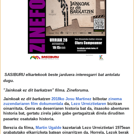
SASIBURU elkartekook beste jarduera interesgarri bat antolatu
dugu.
"Jainkoak ez dit barkatzen" filma. Zineforuma.
Jainkoak ez dit barkatzen
2018ko
Josu Martinez
bilbotar
zinema
zuzendariaren
film dokumentala
da,
Lezo Urreiztietaren
bizitzan
oinarrituta. Gerra eta deserriaren historia bat da, itsasoko abenturen
historia bat, gertatu zirela jakin gabe gertagaitzak direla diruditen
pasartez osatutako historia.
Berezia da filma,
Martin Ugalde
kazetariak Lezo Urreiztietari 1975ean
grabatutako elkarrizketa batean oinarritzen da. Horrela, Lezok berak