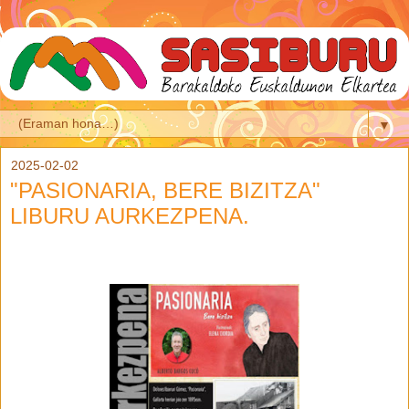
▼
2025-02-02
"PASIONARIA, BERE BIZITZA"
LIBURU AURKEZPENA.