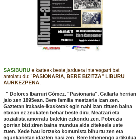
SASIBURU
elkarteak beste jarduera interesgarri bat
antolatu du: "
PASIONARIA, BERE BIZITZA" LIBURU
AURKEZPENA.
" Dolores Ibarruri Gómez, "Pasionaria", Gallarta herrian
jaio zen 1895ean. Bere familia meatzaria izan zen.
Gaztetan irakasle-ikasketak egin nahi izan zituen baina
etxean ez zeukaten behar beste diru. Meatzari eta
sozialista amorratu batekin ezkondu zen. Pobrezia
gorrian bizi ziren baina mundua alda zitekeela uste
zuen. Xede hau lortzeko komunista bihurtu zen eta
egunkarietan idazten hasi zen. Bere lehenengo artikulua