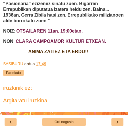
"Pasionaria" ezizenez sinatu zuen. Bigarren
Errepublikan diputatua izatera heldu zen. Baina...
1936an, Gerra Zibila hasi zen. Errepublikako milizianoen
alde borrokatu zuen."
NOIZ
:
OTSAILAREN 11an. 19:00etan.
NON
:
CLARA CAMPOAMOR KULTUR ETXEAN.
ANIMA ZAITEZ ETA ERDU!!
SASIBURU
ordua
17:49
Partekatu
iruzkinik ez:
Argitaratu iruzkina
‹
›
Orri nagusia