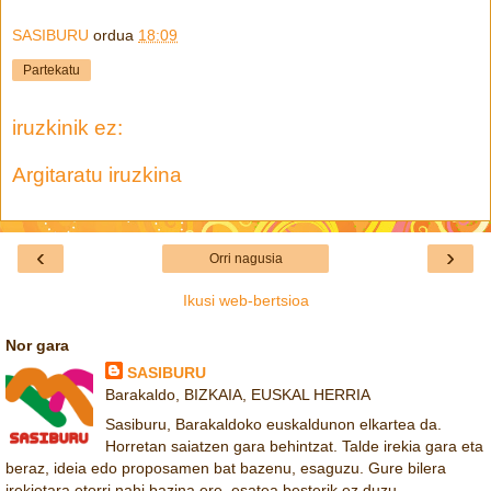
SASIBURU
ordua
18:09
Partekatu
iruzkinik ez:
Argitaratu iruzkina
‹
›
Orri nagusia
Ikusi web-bertsioa
Nor gara
SASIBURU
Barakaldo, BIZKAIA, EUSKAL HERRIA
Sasiburu, Barakaldoko euskaldunon elkartea da.
Horretan saiatzen gara behintzat. Talde irekia gara eta
beraz, ideia edo proposamen bat bazenu, esaguzu. Gure bilera
irekietara etorri nahi bazina ere, esatea besterik ez duzu.