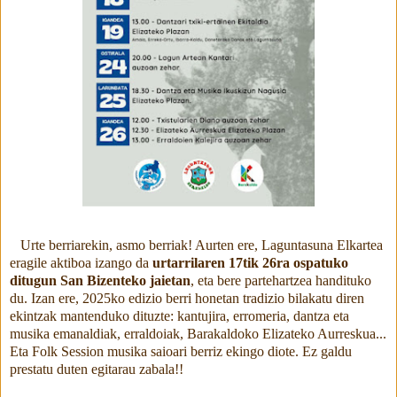
Urte berriarekin, asmo berriak! Aurten ere, Laguntasuna Elkartea
eragile aktiboa izango da
urtarrilaren 17tik 26ra ospatuko
ditugun San Bizenteko jaietan
, eta bere partehartzea handituko
du. Izan ere, 2025ko edizio berri honetan tradizio bilakatu diren
ekintzak mantenduko dituzte: kantujira, erromeria, dantza eta
musika emanaldiak, erraldoiak, Barakaldoko Elizateko Aurreskua...
Eta Folk Session musika saioari berriz ekingo diote. Ez galdu
prestatu duten egitarau zabala!!